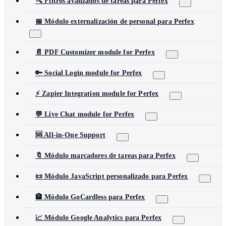
🔍 Filtros avanzados de tareas para Perfex
📅 Módulo externalización de personal para Perfex
📄 PDF Customizer module for Perfex
🔑 Social Login module for Perfex
⚡ Zapier Integration module for Perfex
💬 Live Chat module for Perfex
🆘 All-in-One Support
🔖 Módulo marcadores de tareas para Perfex
📜 Módulo JavaScript personalizado para Perfex
🏦 Módulo GoCardless para Perfex
📈 Módulo Google Analytics para Perfex