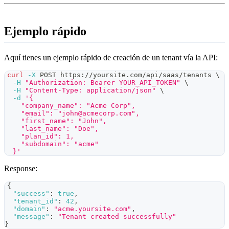
Ejemplo rápido
Aquí tienes un ejemplo rápido de creación de un tenant vía la API:
curl
-X
 POST https://yoursite.com/api/saas/tenants 
\
-H
"Authorization: Bearer YOUR_API_TOKEN"
\
-H
"Content-Type: application/json"
\
-d
'{
    "company_name": "Acme Corp",
    "email": "
john@acmecorp.com
",
    "first_name": "John",
    "last_name": "Doe",
    "plan_id": 1,
    "subdomain": "acme"
  }'
Response:
{
"success"
:
true
,
"tenant_id"
:
42
,
"domain"
:
"acme.yoursite.com"
,
"message"
:
"Tenant created successfully"
}