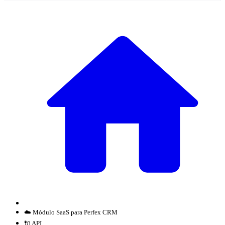
☁️ Módulo SaaS para Perfex CRM
🔌 API