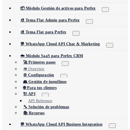
📦 Módulo Gestión de activos para Perfex
🎨 Tema Flat Admin para Perfex
🎨 Tema Flat para Perfex
💬 WhatsApp Cloud API Chat & Marketing
☁️ Módulo SaaS para Perfex CRM
🚀 Primeros pasos
👁️ Overview
⚙️ Configuración
👥 Gestión de inquilinos
🌐 Para tus clientes
🔌 API
API Reference
🔧 Solución de problemas
📚 Recursos
💬 WhatsApp Cloud API Business Integration