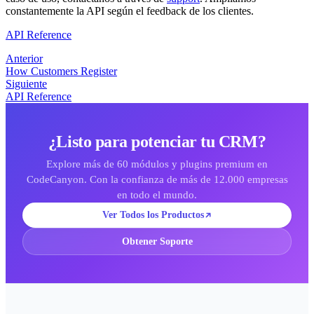
constantemente la API según el feedback de los clientes.
API Reference
Anterior
How Customers Register
Siguiente
API Reference
¿Listo para potenciar tu CRM?
Explore más de 60 módulos y plugins premium en
CodeCanyon. Con la confianza de más de 12.000 empresas
en todo el mundo.
Ver Todos los Productos
Obtener Soporte