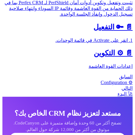
تثبيت وتفعيل وتكوين أدوات أمان PerfShield لـ Perfex CRM بما في
ذلك الحماية من القوة الغاشمة وقائمة IP السوداء وانتهاء صلاحية
سجيل الدخول وإنفاذ الجلسة الواحدة.
📄
🔑 التفعيل
A في قائمة الوحدات.
📄
⚙️ التكوين
عدادات القوة الغاشمة
لسابق
⚙️ Configura
لتالي
 البدء
مستعد لتعزيز نظام CRM الخاص بك؟
تصفح أكثر من 60 وحدة وإضافة متميزة على CodeCanyon.
موثوق من أكثر من 12,000 شركة حول العالم.