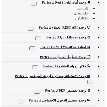
🛡️ وحدة أمان PerfShield لـ Perfex
🚀 البدء
🔑 التفعيل
⚙️ التكوين
🔌 وحدة REST API العملاء لـ Perfex
📒 وحدة QuickBooks لـ Perfex
🔄 إضافة WordFex لـ Perfex CRM
🗂️ وحدة تخطيط الحسابات لـ Perfex
🔍 فلاتر المهام المتقدمة لـ Perfex
📅 وحدة الاستعانة بمصادر خارجية للموظفين لـ Perfex
📄 وحدة تخصيص PDF لـ Perfex
🔑 وحدة تسجيل الدخول الاجتماعي لـ Perfex