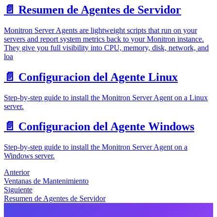
📄️
Resumen de Agentes de Servidor
Monitron Server Agents are lightweight scripts that run on your
servers and report system metrics back to your Monitron instance.
They give you full visibility into CPU, memory, disk, network, and
loa
📄️
Configuracion del Agente Linux
Step-by-step guide to install the Monitron Server Agent on a Linux
server.
📄️
Configuracion del Agente Windows
Step-by-step guide to install the Monitron Server Agent on a
Windows server.
Anterior
Ventanas de Mantenimiento
Siguiente
Resumen de Agentes de Servidor