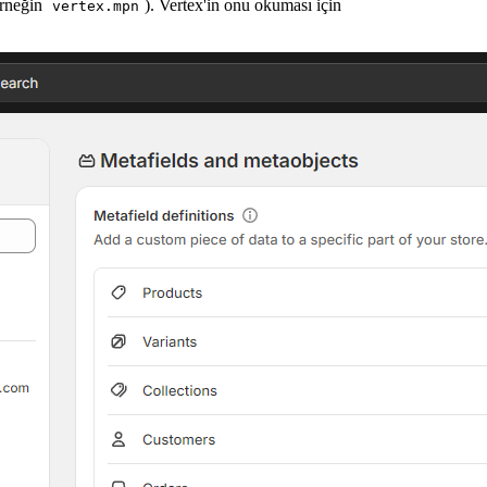
örneğin
). Vertex'in onu okuması için
vertex.mpn