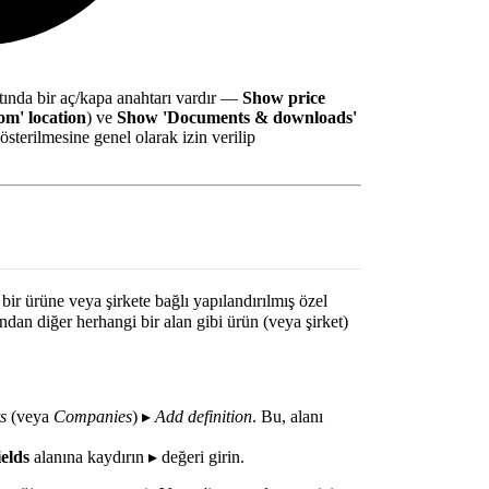
tında bir aç/kapa anahtarı vardır —
Show price
om' location
) ve
Show 'Documents & downloads'
sterilmesine genel olarak izin verilip
 bir ürüne veya şirkete bağlı yapılandırılmış özel
ından diğer herhangi bir alan gibi ürün (veya şirket)
s
(veya
Companies
) ▸
Add definition
. Bu, alanı
elds
alanına kaydırın ▸ değeri girin.