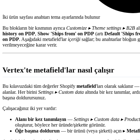
İki ürün sayfası anahtarı tema ayarlarında bulunur
Bu blokların bir kısmının ayrıca
Customize ▸ Theme settings ▸ B2B
al
history on PDP
,
Show 'Ships from' on PDP
(artı
Default 'Ships fr
on PDP
. Aşağıdaki metafield'lar
içeriği
sağlar; bu anahtarlar bloğun gö
verilmeyeceğine karar verir.
Vertex'te metafield'lar nasıl çalışır
Bu kılavuzdaki tüm değerler Shopify
metafield
'ları olarak saklanır —
alanlar. Her birini
Settings ▸ Custom data
altında bir kez tanımlar, ard
başına doldurursunuz.
Çalışacağınız iki yer vardır:
Alanı bir kez tanımlayın
—
Settings ▸ Custom data ▸ Product
oluşturur, böylece her üründe/şirkette görünür.
Öğe başına doldurun
— bir ürünü (veya şirketi) açın ▸
Metafi