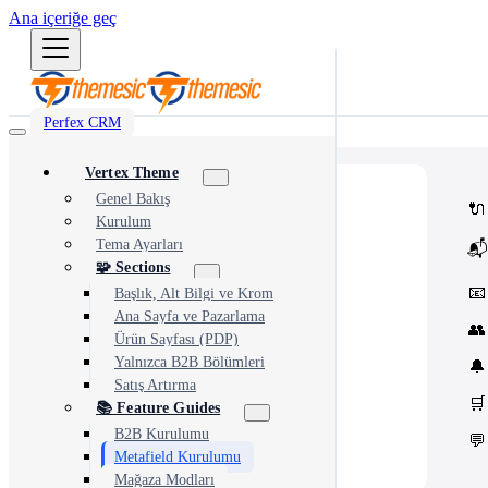
Ana içeriğe geç
Perfex CRM
Vertex Theme
⭐
Popular
Genel Bakış
🔌
Most popular modules and add-ons
Kurulum
🔗
Integrations
Tema Ayarları
📬
Third-party services & APIs
⚙️
Automation & Tools
🧩 Sections
Workflow automation & dev tools
📧
Başlık, Alt Bilgi ve Krom
🎨
Themes & Security
Ana Sayfa ve Pazarlama
UI customization & protection
👥
Ürün Sayfası (PDP)
Yalnızca B2B Bölümleri
🔔
Satış Artırma
🛒
📚 Feature Guides
B2B Kurulumu
💬
Metafield Kurulumu
Mağaza Modları