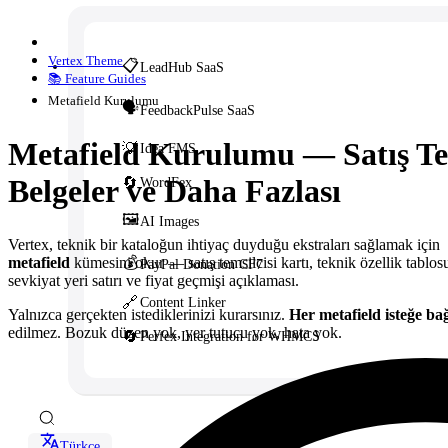
Vertex Theme
📋
LeadHub SaaS
📚 Feature Guides
Metafield Kurulumu
🗣️
FeedbackPulse SaaS
Metafield Kurulumu — Satış Tems
💡
Idea FMS
Belgeler ve Daha Fazlası
🔄
WordFex
🖼️
AI Images
Vertex, teknik bir kataloğun ihtiyaç duyduğu ekstraları sağlamak için
metafield
kümesini okur — satış temsilcisi kartı, teknik özellik tabl
💰
PayPal Donation CF7
sevkiyat yeri satırı ve fiyat geçmişi açıklaması.
🔗
Content Linker
Yalnızca gerçekten istediklerinizi kurarsınız.
Her metafield isteğe bağ
edilmez. Bozuk düzen yok, yer tutucu yok, hata yok.
🔄
Perfex Integration for WHMCS
Türkçe