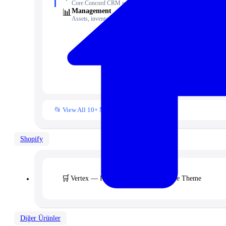
☁️
Core Concord CRM extensions
📊
Management
Assets, inventory & more
🧾
📁
👥
📒
📂 View All 10+ Modules →
Shopify
🛒
Vertex — Premium B2B & Wholesale Theme
Diğer Ürünler