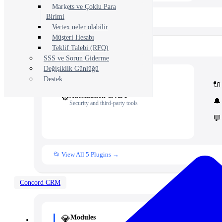
Markets ve Çoklu Para
Birimi
📂 View All 40+ Modules →
Vertex neler olabilir
Müşteri Hesabı
Rise CRM
Teklif Talebi (RFQ)
SSS ve Sorun Giderme
Değişiklik Günlüğü
Destek
🧩
Modules
🔌
Core Rise CRM extensions
⚙️
Automation & API
🔔
Security and third-party tools
💬
📂 View All 5 Plugins →
Concord CRM
💎
Modules