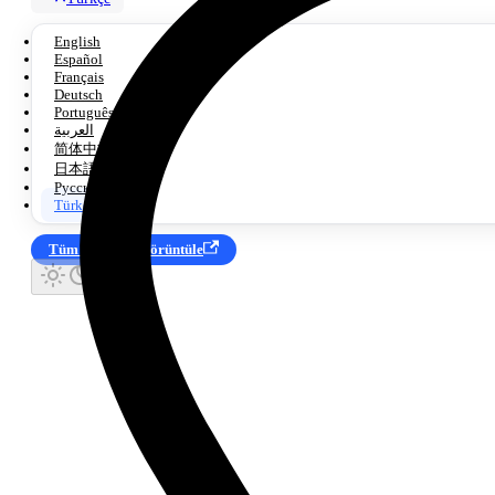
English
Español
Français
Deutsch
Português
العربية
简体中文
日本語
Русский
Türkçe
Tüm Ürünleri Görüntüle