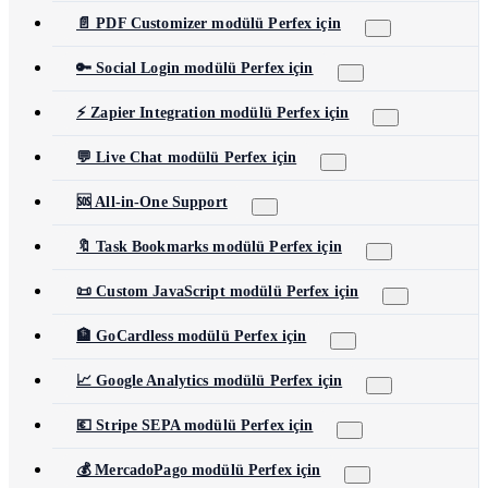
📄 PDF Customizer modülü Perfex için
🔑 Social Login modülü Perfex için
⚡ Zapier Integration modülü Perfex için
💬 Live Chat modülü Perfex için
🆘 All-in-One Support
🔖 Task Bookmarks modülü Perfex için
📜 Custom JavaScript modülü Perfex için
🏦 GoCardless modülü Perfex için
📈 Google Analytics modülü Perfex için
💶 Stripe SEPA modülü Perfex için
💰 MercadoPago modülü Perfex için