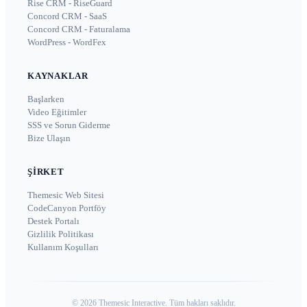
Rise CRM - RiseGuard
Concord CRM - SaaS
Concord CRM - Faturalama
WordPress - WordFex
KAYNAKLAR
Başlarken
Video Eğitimler
SSS ve Sorun Giderme
Bize Ulaşın
ŞIRKET
Themesic Web Sitesi
CodeCanyon Portföy
Destek Portalı
Gizlilik Politikası
Kullanım Koşulları
©
2026
Themesic Interactive. Tüm hakları saklıdır.