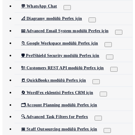
💬 WhatsApp Chat
📐 Diagramy modülü Perfex için
📧 Advanced Email System modülü Perfex için
📁 Google Workspace modülü Perfex için
🛡️ PerfShield Security modülü Perfex için
🔌 Customers REST API modülü Perfex için
📒 QuickBooks modülü Perfex için
🔄 WordFex eklentisi Perfex CRM için
🗂️ Account Planning modülü Perfex için
🔍 Advanced Task Filters for Perfex
📅 Staff Outsourcing modülü Perfex için