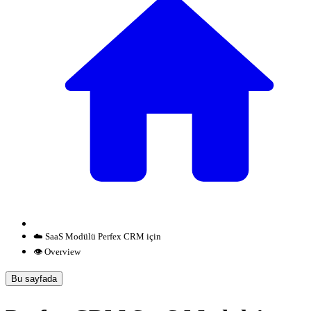
☁️ SaaS Modülü Perfex CRM için
👁️ Overview
Bu sayfada