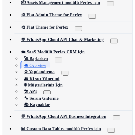
📦 Assets Management modülü Perfex için
🎨 Flat Admin Theme for Perfex
🎨 Flat Theme for Perfex
💬 WhatsApp Cloud API Chat & Marketing
☁️ SaaS Modülü Perfex CRM için
🚀 Başlarken
👁️ Overview
⚙️ Yapılandırma
👥 Kiracı Yönetimi
🌐 Müşterileriniz İçin
🔌 API
🔧 Sorun Giderme
📚 Kaynaklar
💬 WhatsApp Cloud API Business Integration
📊 Custom Data Tables modülü Perfex için