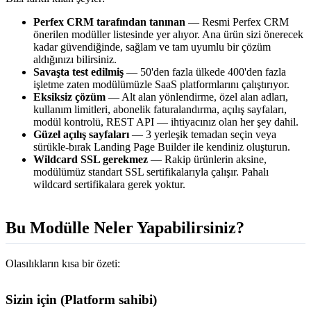
Perfex CRM tarafından tanınan
— Resmi Perfex CRM
önerilen modüller listesinde yer alıyor. Ana ürün sizi önerecek
kadar güvendiğinde, sağlam ve tam uyumlu bir çözüm
aldığınızı bilirsiniz.
Savaşta test edilmiş
— 50'den fazla ülkede 400'den fazla
işletme zaten modülümüzle SaaS platformlarını çalıştırıyor.
Eksiksiz çözüm
— Alt alan yönlendirme, özel alan adları,
kullanım limitleri, abonelik faturalandırma, açılış sayfaları,
modül kontrolü, REST API — ihtiyacınız olan her şey dahil.
Güzel açılış sayfaları
— 3 yerleşik temadan seçin veya
sürükle-bırak Landing Page Builder ile kendiniz oluşturun.
Wildcard SSL gerekmez
— Rakip ürünlerin aksine,
modülümüz standart SSL sertifikalarıyla çalışır. Pahalı
wildcard sertifikalara gerek yoktur.
Bu Modülle Neler Yapabilirsiniz?
Olasılıkların kısa bir özeti:
Sizin için (Platform sahibi)