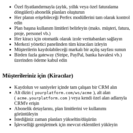
Özel fiyatlandırmayla (aylık, yıllık veya özel faturalama
döngüleri) abonelik planları oluşturun
Her planın erişebileceği Perfex modüllerini tam olarak kontrol
edin
Plan başına kullanım limitleri belirleyin (maks. müşteri, fatura,
proje, personel vb.)
Her kiracı için otomatik olarak izole veritabanları sağlayın
Merkezi yönetici panelinden tüm kiracıları izleyin
Müşterilerin kaydolabileceği markalı bir açılış sayfası sunun
Birden fazla gateway (Stripe, PayPal, banka havalesi vb.)
üzerinden ödeme kabul edin
Müşterileriniz için (Kiracılar)
Kaydolun ve saniyeler içinde tam çalışan bir CRM alın
Alt dizin (
), alt alan
yourplatform.com/ws/acme
(
) veya kendi özel alan adlarıyla
acme.yourplatform.com
CRM'e erişin
Abonelik detaylarını, plan limitlerini ve kullanımı
görüntüleyin
İstediğiniz zaman planları yükseltin/düşürün
İşlevselliği genişletmek için mevcut eklentileri yükleyin