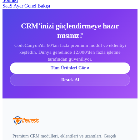
Sonraki
SaaS Ayar Genel Bakışı
CRM'inizi güçlendirmeye hazır
mısınız?
CodeCanyon'da 60'tan fazla premium modül ve eklentiyi
keşfedin. Dünya genelinde 12.000'den fazla işletme
tarafından güveniliyor.
Tüm Ürünleri Gör
Destek Al
Premium CRM modülleri, eklentileri ve uzantıları. Gerçek