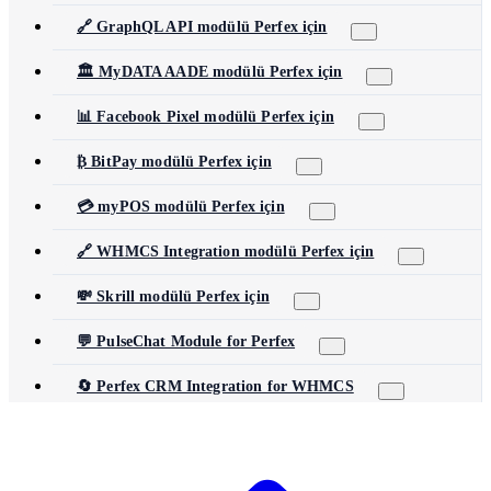
🔗 GraphQL API modülü Perfex için
🏛️ MyDATA AADE modülü Perfex için
📊 Facebook Pixel modülü Perfex için
₿ BitPay modülü Perfex için
💳 myPOS modülü Perfex için
🔗 WHMCS Integration modülü Perfex için
💸 Skrill modülü Perfex için
💬 PulseChat Module for Perfex
🔄 Perfex CRM Integration for WHMCS