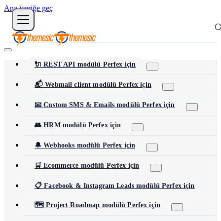
Ana içeriğe geç
🔌 REST API modülü Perfex için
📬 Webmail client modülü Perfex için
📧 Custom SMS & Emails modülü Perfex için
👥 HRM modülü Perfex için
🔔 Webhooks modülü Perfex için
🛒 Ecommerce modülü Perfex için
📋 Facebook & Instagram Leads modülü Perfex için
🗺️ Project Roadmap modülü Perfex için