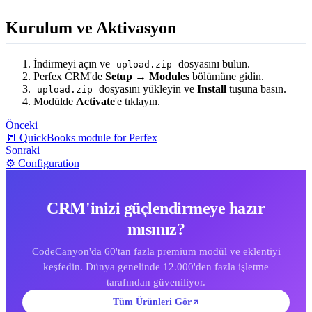
Kurulum ve Aktivasyon
İndirmeyi açın ve
dosyasını bulun.
upload.zip
Perfex CRM'de
Setup → Modules
bölümüne gidin.
dosyasını yükleyin ve
Install
tuşuna basın.
upload.zip
Modülde
Activate
'e tıklayın.
Önceki
📒 QuickBooks module for Perfex
Sonraki
⚙️ Configuration
CRM'inizi güçlendirmeye hazır
mısınız?
CodeCanyon'da 60'tan fazla premium modül ve eklentiyi
keşfedin. Dünya genelinde 12.000'den fazla işletme
tarafından güveniliyor.
Tüm Ürünleri Gör