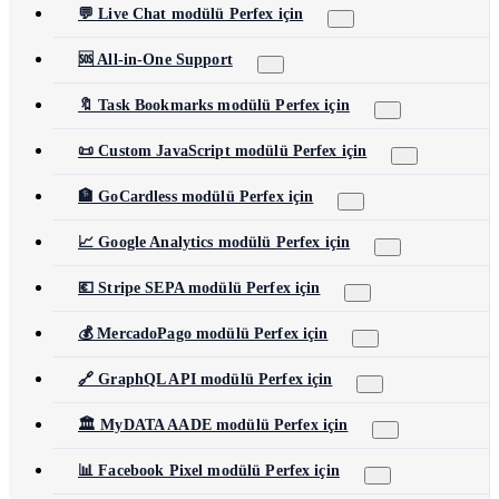
💬 Live Chat modülü Perfex için
🆘 All-in-One Support
🔖 Task Bookmarks modülü Perfex için
📜 Custom JavaScript modülü Perfex için
🏦 GoCardless modülü Perfex için
📈 Google Analytics modülü Perfex için
💶 Stripe SEPA modülü Perfex için
💰 MercadoPago modülü Perfex için
🔗 GraphQL API modülü Perfex için
🏛️ MyDATA AADE modülü Perfex için
📊 Facebook Pixel modülü Perfex için