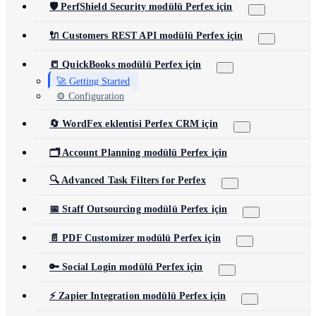
🛡️ PerfShield Security modülü Perfex için
🔌 Customers REST API modülü Perfex için
📒 QuickBooks modülü Perfex için
🚀 Getting Started
⚙️ Configuration
🔄 WordFex eklentisi Perfex CRM için
🗂️ Account Planning modülü Perfex için
🔍 Advanced Task Filters for Perfex
📅 Staff Outsourcing modülü Perfex için
📄 PDF Customizer modülü Perfex için
🔑 Social Login modülü Perfex için
⚡ Zapier Integration modülü Perfex için