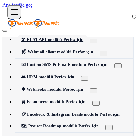
Ana içeriğe geç
🔌 REST API modülü Perfex için
📬 Webmail client modülü Perfex için
📧 Custom SMS & Emails modülü Perfex için
👥 HRM modülü Perfex için
🔔 Webhooks modülü Perfex için
🛒 Ecommerce modülü Perfex için
📋 Facebook & Instagram Leads modülü Perfex için
🗺️ Project Roadmap modülü Perfex için