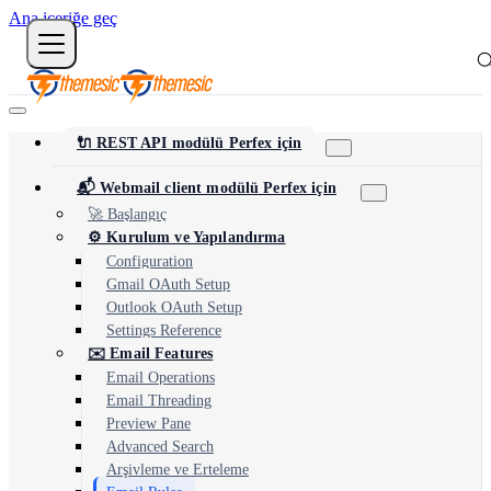
Ana içeriğe geç
🔌 REST API modülü Perfex için
📬 Webmail client modülü Perfex için
🚀 Başlangıç
⚙️ Kurulum ve Yapılandırma
Configuration
Gmail OAuth Setup
Outlook OAuth Setup
Settings Reference
✉️ Email Features
Email Operations
Email Threading
Preview Pane
Advanced Search
Arşivleme ve Erteleme