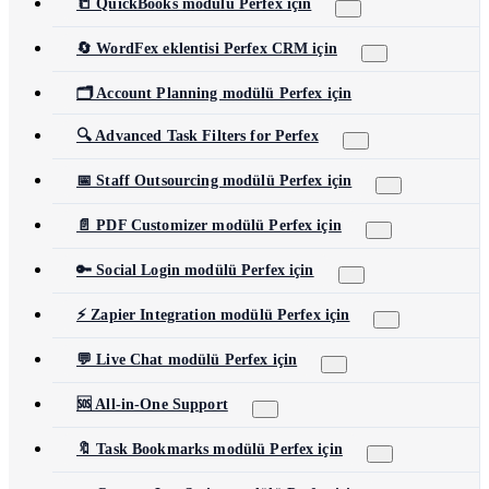
📒 QuickBooks modülü Perfex için
🔄 WordFex eklentisi Perfex CRM için
🗂️ Account Planning modülü Perfex için
🔍 Advanced Task Filters for Perfex
📅 Staff Outsourcing modülü Perfex için
📄 PDF Customizer modülü Perfex için
🔑 Social Login modülü Perfex için
⚡ Zapier Integration modülü Perfex için
💬 Live Chat modülü Perfex için
🆘 All-in-One Support
🔖 Task Bookmarks modülü Perfex için