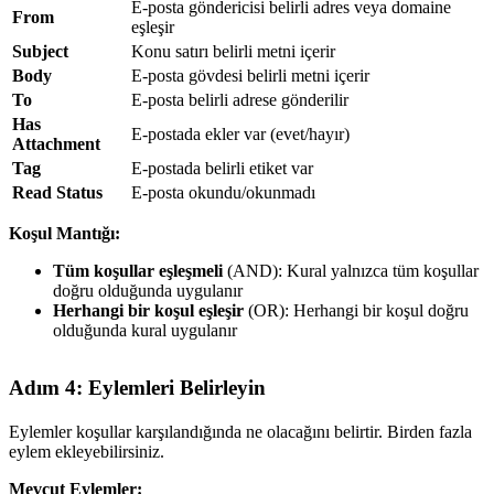
E-posta göndericisi belirli adres veya domaine
From
eşleşir
Subject
Konu satırı belirli metni içerir
Body
E-posta gövdesi belirli metni içerir
To
E-posta belirli adrese gönderilir
Has
E-postada ekler var (evet/hayır)
Attachment
Tag
E-postada belirli etiket var
Read Status
E-posta okundu/okunmadı
Koşul Mantığı:
Tüm koşullar eşleşmeli
(AND): Kural yalnızca tüm koşullar
doğru olduğunda uygulanır
Herhangi bir koşul eşleşir
(OR): Herhangi bir koşul doğru
olduğunda kural uygulanır
Adım 4: Eylemleri Belirleyin
Eylemler koşullar karşılandığında ne olacağını belirtir. Birden fazla
eylem ekleyebilirsiniz.
Mevcut Eylemler: