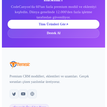
CodeCanyon'da 60'tan fazla premium modül ve eklentiyi
keşfedin. Dünya genelinde 12.000'den fazla işletme
tarafından güveniliyor.
Tüm Ürünleri Gör
Destek Al
Premium CRM modülleri, eklentileri ve uzantıları. Gerçek
sorunları çözen yazılımlar üretiyoruz.