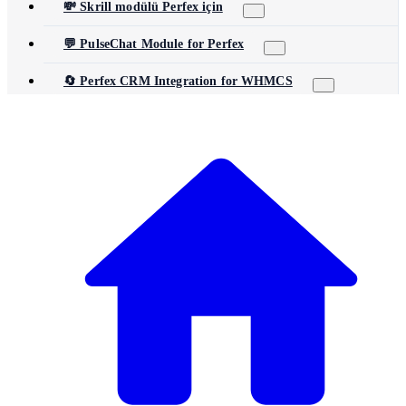
💸 Skrill modülü Perfex için
💬 PulseChat Module for Perfex
🔄 Perfex CRM Integration for WHMCS