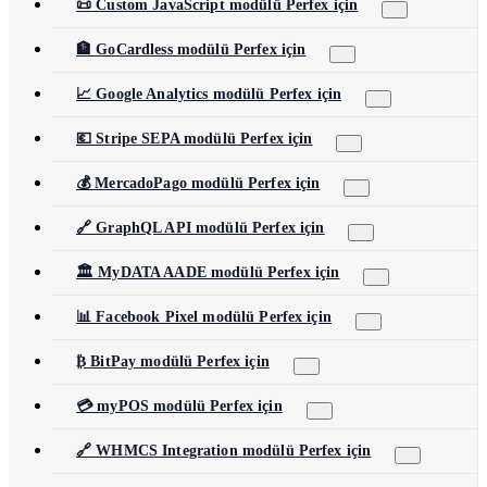
📜 Custom JavaScript modülü Perfex için
🏦 GoCardless modülü Perfex için
📈 Google Analytics modülü Perfex için
💶 Stripe SEPA modülü Perfex için
💰 MercadoPago modülü Perfex için
🔗 GraphQL API modülü Perfex için
🏛️ MyDATA AADE modülü Perfex için
📊 Facebook Pixel modülü Perfex için
₿ BitPay modülü Perfex için
💳 myPOS modülü Perfex için
🔗 WHMCS Integration modülü Perfex için