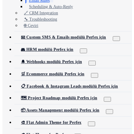
Email Rules
Scheduling & Auto-Reply
🔗 CRM Integration
🔧 Troubleshooting
🌐 Çeviri
📧 Custom SMS & Emails modülü Perfex için
👥 HRM modülü Perfex için
🔔 Webhooks modülü Perfex için
🛒 Ecommerce modülü Perfex için
📋 Facebook & Instagram Leads modülü Perfex için
🗺️ Project Roadmap modülü Perfex için
📦 Assets Management modülü Perfex için
🎨 Flat Admin Theme for Perfex