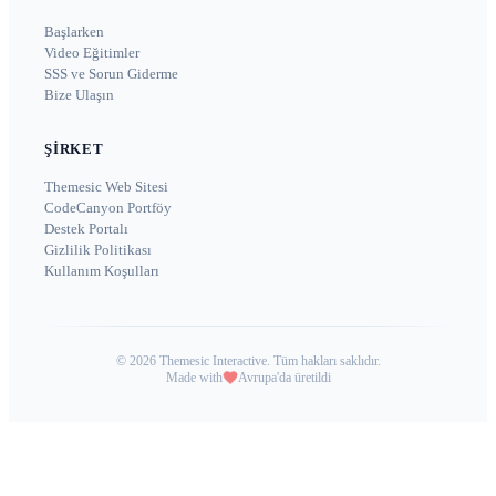
Başlarken
Video Eğitimler
SSS ve Sorun Giderme
Bize Ulaşın
ŞIRKET
Themesic Web Sitesi
CodeCanyon Portföy
Destek Portalı
Gizlilik Politikası
Kullanım Koşulları
©
2026
Themesic Interactive. Tüm hakları saklıdır.
Made with
Avrupa'da üretildi