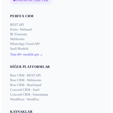
Envato'da Öne Çıkan Yazar
PERFEX CRM
REST API
Posta / Webmail
İK Yönetimi
Webhooks
WhatsApp Cloud API
SaaS Modülü
Tüm 40+ modülü gör
→
DIĞER PLATFORMLAR
Rise CRM - REST API
Rise CRM - Webhooks
Rise CRM - RiseGuard
Concord CRM - SaaS
Concord CRM - Faturalama
WordPress - WordFex
KAYNAKLAR