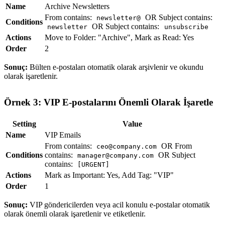
Name
Archive Newsletters
From contains:
OR Subject contains:
newsletter@
Conditions
OR Subject contains:
newsletter
unsubscribe
Actions
Move to Folder: "Archive", Mark as Read: Yes
Order
2
Sonuç:
Bülten e-postaları otomatik olarak arşivlenir ve okundu
olarak işaretlenir.
Örnek 3: VIP E-postalarını Önemli Olarak İşaretle
Setting
Value
Name
VIP Emails
From contains:
OR From
ceo@company.com
Conditions
contains:
OR Subject
manager@company.com
contains:
[URGENT]
Actions
Mark as Important: Yes, Add Tag: "VIP"
Order
1
Sonuç:
VIP göndericilerden veya acil konulu e-postalar otomatik
olarak önemli olarak işaretlenir ve etiketlenir.