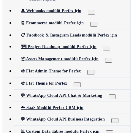
🔔 Webhooks modülü Perfex için
🛒 Ecommerce modülü Perfex için
📋 Facebook & Instagram Leads modülü Perfex için
🗺️ Project Roadmap modülü Perfex için
📦 Assets Management modülü Perfex için
🎨 Flat Admin Theme for Perfex
🎨 Flat Theme for Perfex
💬 WhatsApp Cloud API Chat & Marketing
☁️ SaaS Modülü Perfex CRM için
💬 WhatsApp Cloud API Business Integration
📊 Custom Data Tables modülü Perfex için