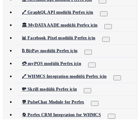
🔗 GraphQL API modülü Perfex için
🏛️ MyDATA AADE modülü Perfex için
📊 Facebook Pixel modülü Perfex için
₿ BitPay modülü Perfex için
💳 myPOS modülü Perfex için
🔗 WHMCS Integration modülü Perfex için
💸 Skrill modülü Perfex için
💬 PulseChat Module for Perfex
🔄 Perfex CRM Integration for WHMCS