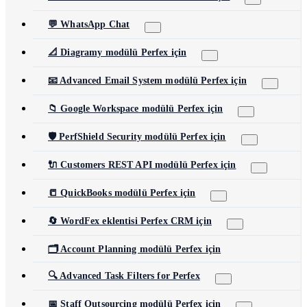
💬 WhatsApp Chat
📐 Diagramy modülü Perfex için
📧 Advanced Email System modülü Perfex için
📁 Google Workspace modülü Perfex için
🛡️ PerfShield Security modülü Perfex için
🔌 Customers REST API modülü Perfex için
📒 QuickBooks modülü Perfex için
🔄 WordFex eklentisi Perfex CRM için
🗂️ Account Planning modülü Perfex için
🔍 Advanced Task Filters for Perfex
📅 Staff Outsourcing modülü Perfex için