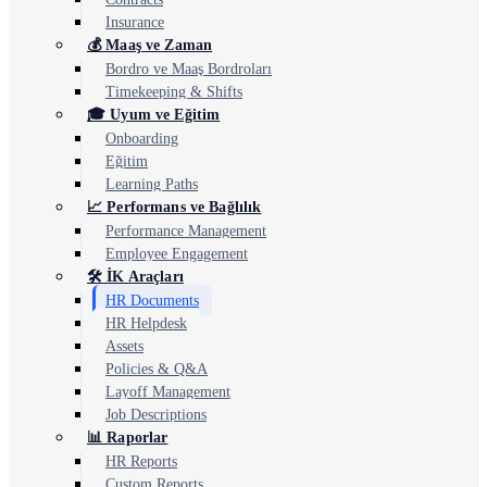
Insurance
💰 Maaş ve Zaman
Bordro ve Maaş Bordroları
Timekeeping & Shifts
🎓 Uyum ve Eğitim
Onboarding
Eğitim
Learning Paths
📈 Performans ve Bağlılık
Performance Management
Employee Engagement
🛠️ İK Araçları
HR Documents
HR Helpdesk
Assets
Policies & Q&A
Layoff Management
Job Descriptions
📊 Raporlar
HR Reports
Custom Reports