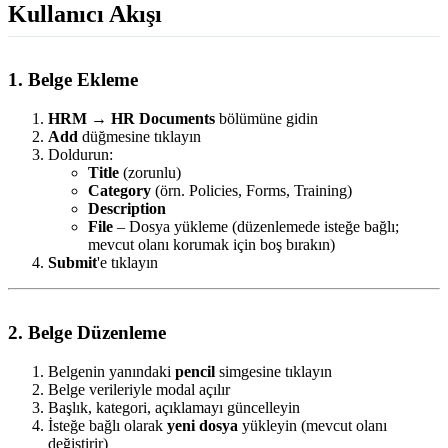
Kullanıcı Akışı
1. Belge Ekleme
HRM
→
HR Documents
bölümüne gidin
Add
düğmesine tıklayın
Doldurun:
Title
(zorunlu)
Category
(örn. Policies, Forms, Training)
Description
File
– Dosya yükleme (düzenlemede isteğe bağlı;
mevcut olanı korumak için boş bırakın)
Submit
'e tıklayın
2. Belge Düzenleme
Belgenin yanındaki
pencil
simgesine tıklayın
Belge verileriyle modal açılır
Başlık, kategori, açıklamayı güncelleyin
İsteğe bağlı olarak
yeni dosya
yükleyin (mevcut olanı
değiştirir)