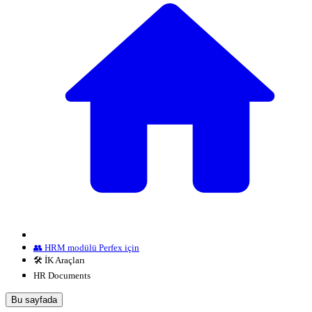
👥 HRM modülü Perfex için
🛠️ İK Araçları
HR Documents
Bu sayfada