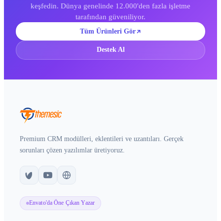
keşfedin. Dünya genelinde 12.000'den fazla işletme
tarafından güveniliyor.
Tüm Ürünleri Gör
Destek Al
Premium CRM modülleri, eklentileri ve uzantıları. Gerçek
sorunları çözen yazılımlar üretiyoruz.
Envato'da Öne Çıkan Yazar