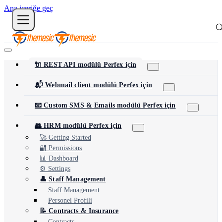
Ana içeriğe geç
🔌 REST API modülü Perfex için
📬 Webmail client modülü Perfex için
📧 Custom SMS & Emails modülü Perfex için
👥 HRM modülü Perfex için
🚀 Getting Started
🔐 Permissions
📊 Dashboard
⚙️ Settings
👤 Staff Management
Staff Management
Personel Profili
📝 Contracts & Insurance
Contracts