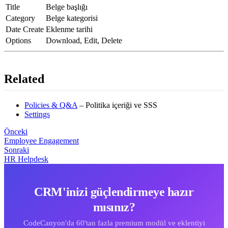
Title
Belge başlığı
Category
Belge kategorisi
Date Create
Eklenme tarihi
Options
Download, Edit, Delete
Related
Policies & Q&A
– Politika içeriği ve SSS
Settings
Önceki
Employee Engagement
Sonraki
HR Helpdesk
CRM'inizi güçlendirmeye hazır
mısınız?
CodeCanyon'da 60'tan fazla premium modül ve eklentiyi