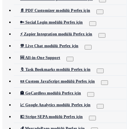
📄 PDF Customizer modülü Perfex için
🔑 Social Login modülü Perfex için
⚡ Zapier Integration modülü Perfex için
💬 Live Chat modülü Perfex için
🆘 All-in-One Support
🔖 Task Bookmarks modülü Perfex için
📜 Custom JavaScript modülü Perfex için
🏦 GoCardless modülü Perfex için
📈 Google Analytics modülü Perfex için
💶 Stripe SEPA modülü Perfex için
💰 MercadoPago modülü Perfex için