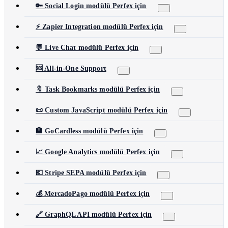
🔑 Social Login modülü Perfex için
⚡ Zapier Integration modülü Perfex için
💬 Live Chat modülü Perfex için
🆘 All-in-One Support
🔖 Task Bookmarks modülü Perfex için
📜 Custom JavaScript modülü Perfex için
🏦 GoCardless modülü Perfex için
📈 Google Analytics modülü Perfex için
💶 Stripe SEPA modülü Perfex için
💰 MercadoPago modülü Perfex için
🔗 GraphQL API modülü Perfex için