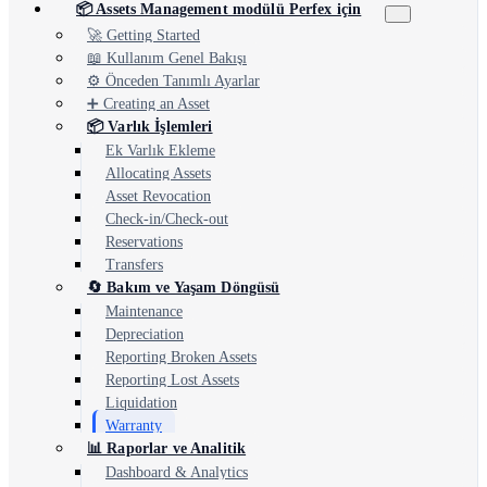
📦 Assets Management modülü Perfex için
🚀 Getting Started
📖 Kullanım Genel Bakışı
⚙️ Önceden Tanımlı Ayarlar
➕ Creating an Asset
📦 Varlık İşlemleri
Ek Varlık Ekleme
Allocating Assets
Asset Revocation
Check-in/Check-out
Reservations
Transfers
🔄 Bakım ve Yaşam Döngüsü
Maintenance
Depreciation
Reporting Broken Assets
Reporting Lost Assets
Liquidation
Warranty
📊 Raporlar ve Analitik
Dashboard & Analytics