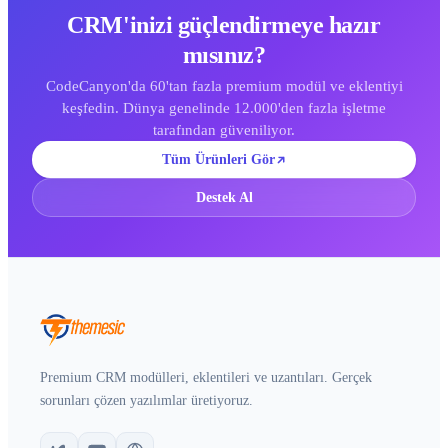
CRM'inizi güçlendirmeye hazır
mısınız?
CodeCanyon'da 60'tan fazla premium modül ve eklentiyi
keşfedin. Dünya genelinde 12.000'den fazla işletme
tarafından güveniliyor.
Tüm Ürünleri Gör
Destek Al
Premium CRM modülleri, eklentileri ve uzantıları. Gerçek
sorunları çözen yazılımlar üretiyoruz.