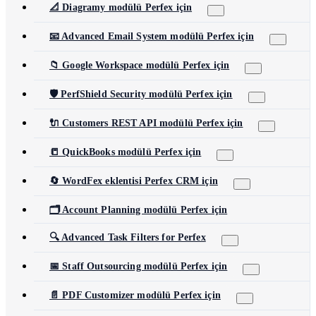
📐 Diagramy modülü Perfex için
📧 Advanced Email System modülü Perfex için
📁 Google Workspace modülü Perfex için
🛡️ PerfShield Security modülü Perfex için
🔌 Customers REST API modülü Perfex için
📒 QuickBooks modülü Perfex için
🔄 WordFex eklentisi Perfex CRM için
🗂️ Account Planning modülü Perfex için
🔍 Advanced Task Filters for Perfex
📅 Staff Outsourcing modülü Perfex için
📄 PDF Customizer modülü Perfex için