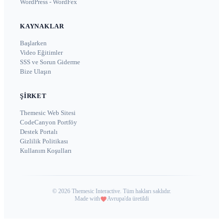
WordPress - WordFex
KAYNAKLAR
Başlarken
Video Eğitimler
SSS ve Sorun Giderme
Bize Ulaşın
ŞIRKET
Themesic Web Sitesi
CodeCanyon Portföy
Destek Portalı
Gizlilik Politikası
Kullanım Koşulları
©
2026
Themesic Interactive. Tüm hakları saklıdır.
Made with
Avrupa'da üretildi