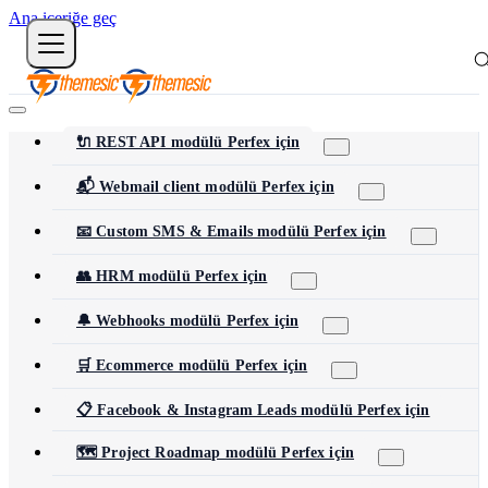
Ana içeriğe geç
🔌 REST API modülü Perfex için
📬 Webmail client modülü Perfex için
📧 Custom SMS & Emails modülü Perfex için
👥 HRM modülü Perfex için
🔔 Webhooks modülü Perfex için
🛒 Ecommerce modülü Perfex için
📋 Facebook & Instagram Leads modülü Perfex için
🗺️ Project Roadmap modülü Perfex için