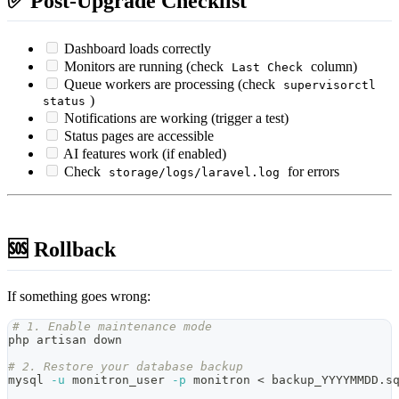
✅ Post-Upgrade Checklist
Dashboard loads correctly
Monitors are running (check
column)
Last Check
Queue workers are processing (check
supervisorctl
)
status
Notifications are working (trigger a test)
Status pages are accessible
AI features work (if enabled)
Check
for errors
storage/logs/laravel.log
🆘 Rollback
If something goes wrong:
# 1. Enable maintenance mode
php artisan down
# 2. Restore your database backup
mysql 
-u
 monitron_user 
-p
 monitron 
<
 backup_YYYYMMDD.s