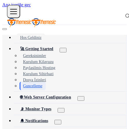
Ana içeriğe geç
Hos Geldiniz
🚀 Getting Started
Gereksinimler
Kurulum Kilavuzu
Paylasilmis Hosting
Kurulum Sihirbazi
Dosya İzinleri
Guncelleme
🌐 Web Server Configuration
📡 Monitor Types
🔔 Notifications