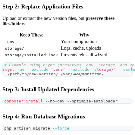
Step 2: Replace Application Files
Upload or extract the new version files, but
preserve these
files/folders
:
Keep These
Why
Your configuration
.env
Logs, cache, uploads
storage/
Prevents reinstall wizard
storage/installed.lock
# Example using rsync (preserves .env, storage, and ve
rsync
-av
--exclude
=
'.env'
--exclude
=
'storage/'
--excl
  /path/to/new-version/ /var/www/monitron/
Step 3: Install Updated Dependencies
composer
install
 --no-dev --optimize-autoloader
Step 4: Run Database Migrations
php artisan migrate 
--force