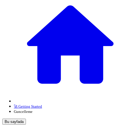
🚀 Getting Started
Guncelleme
Bu sayfada