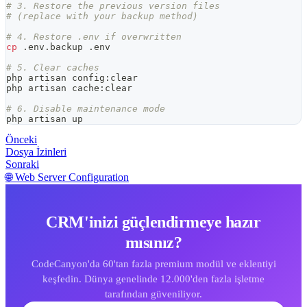
# 3. Restore the previous version files
# (replace with your backup method)
# 4. Restore .env if overwritten
cp
 .env.backup .env
# 5. Clear caches
php artisan config:clear
php artisan cache:clear
# 6. Disable maintenance mode
php artisan up
Önceki
Dosya İzinleri
Sonraki
🌐 Web Server Configuration
CRM'inizi güçlendirmeye hazır
mısınız?
CodeCanyon'da 60'tan fazla premium modül ve eklentiyi
keşfedin. Dünya genelinde 12.000'den fazla işletme
tarafından güveniliyor.