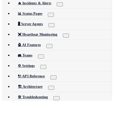
🔥 Incidents & Alerts
📊 Status Pages
🖥️ Server Agents
💓 Heartbeat Monitoring
🤖 AI Features
👥 Teams
⚙️ Settings
🔌 API Reference
🏗️ Architecture
🛠️ Troubleshooting