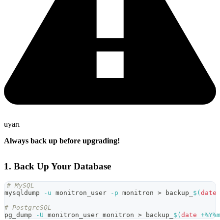
uyarı
Always back up before upgrading!
1. Back Up Your Database
# MySQL
mysqldump 
-u
 monitron_user 
-p
 monitron 
>
 backup_
$(
date
# PostgreSQL
pg_dump 
-U
 monitron_user monitron 
>
 backup_
$(
date
 +%Y%