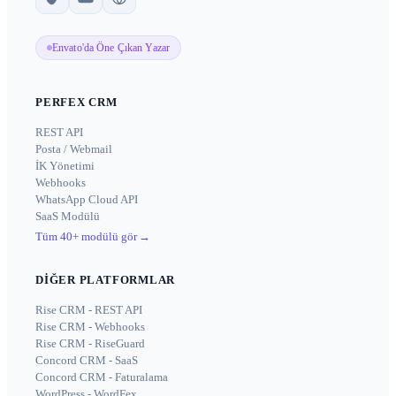
Envato'da Öne Çıkan Yazar
PERFEX CRM
REST API
Posta / Webmail
İK Yönetimi
Webhooks
WhatsApp Cloud API
SaaS Modülü
Tüm 40+ modülü gör
→
DIĞER PLATFORMLAR
Rise CRM - REST API
Rise CRM - Webhooks
Rise CRM - RiseGuard
Concord CRM - SaaS
Concord CRM - Faturalama
WordPress - WordFex