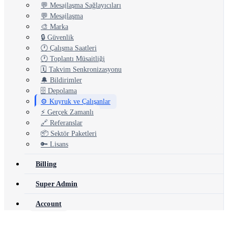
💬 Mesajlaşma Sağlayıcıları
💬 Mesajlaşma
🎨 Marka
🔒 Güvenlik
🕐 Çalışma Saatleri
🕐 Toplantı Müsaitliği
🗓️ Takvim Senkronizasyonu
🔔 Bildirimler
🗄️ Depolama
⚙️ Kuyruk ve Çalışanlar
⚡ Gerçek Zamanlı
🔗 Referanslar
📦 Sektör Paketleri
🔑 Lisans
Billing
Super Admin
Account