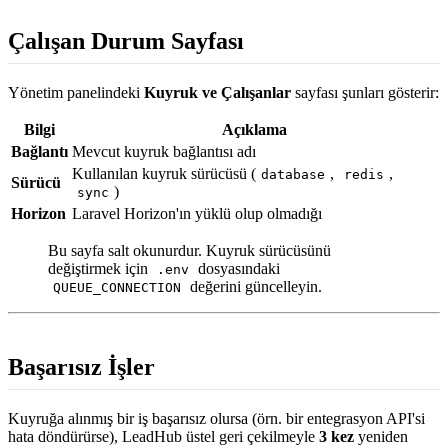
Çalışan Durum Sayfası
Yönetim panelindeki
Kuyruk ve Çalışanlar
sayfası şunları gösterir:
Bilgi
Açıklama
Bağlantı
Mevcut kuyruk bağlantısı adı
Kullanılan kuyruk sürücüsü (
,
,
database
redis
Sürücü
)
sync
Horizon
Laravel Horizon'ın yüklü olup olmadığı
Bu sayfa salt okunurdur. Kuyruk sürücüsünü
değiştirmek için
dosyasındaki
.env
değerini güncelleyin.
QUEUE_CONNECTION
Başarısız İşler
Kuyruğa alınmış bir iş başarısız olursa (örn. bir entegrasyon API'si
hata döndürürse), LeadHub üstel geri çekilmeyle
3 kez
yeniden