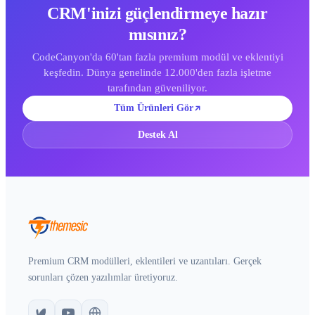
CRM'inizi güçlendirmeye hazır
mısınız?
CodeCanyon'da 60'tan fazla premium modül ve eklentiyi
keşfedin. Dünya genelinde 12.000'den fazla işletme
tarafından güveniliyor.
Tüm Ürünleri Gör
Destek Al
Premium CRM modülleri, eklentileri ve uzantıları. Gerçek
sorunları çözen yazılımlar üretiyoruz.