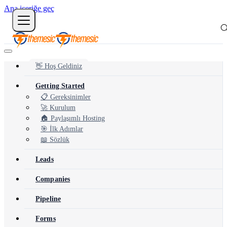
Ana içeriğe geç
👋 Hoş Geldiniz
Getting Started
📋 Gereksinimler
🚀 Kurulum
🏠 Paylaşımlı Hosting
🎯 İlk Adımlar
📖 Sözlük
Leads
Companies
Pipeline
Forms