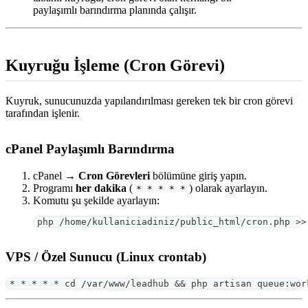
paylaşımlı barındırma planında çalışır.
Kuyruğu İşleme (Cron Görevi)
Kuyruk, sunucunuzda yapılandırılması gereken tek bir cron görevi
tarafından işlenir.
cPanel Paylaşımlı Barındırma
cPanel →
Cron Görevleri
bölümüne giriş yapın.
Programı
her dakika
(
) olarak ayarlayın.
* * * * *
Komutu şu şekilde ayarlayın:
php /home/kullaniciadiniz/public_html/cron.php >>
VPS / Özel Sunucu (Linux crontab)
* * * * * 
cd
 /var/www/leadhub 
&&
 php artisan queue:wor