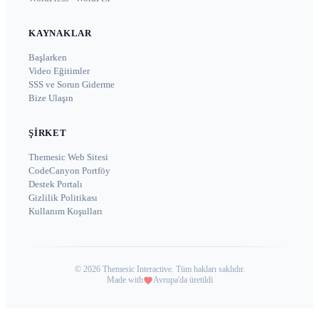
KAYNAKLAR
Başlarken
Video Eğitimler
SSS ve Sorun Giderme
Bize Ulaşın
ŞIRKET
Themesic Web Sitesi
CodeCanyon Portföy
Destek Portalı
Gizlilik Politikası
Kullanım Koşulları
©
2026
Themesic Interactive. Tüm hakları saklıdır.
Made with
Avrupa'da üretildi