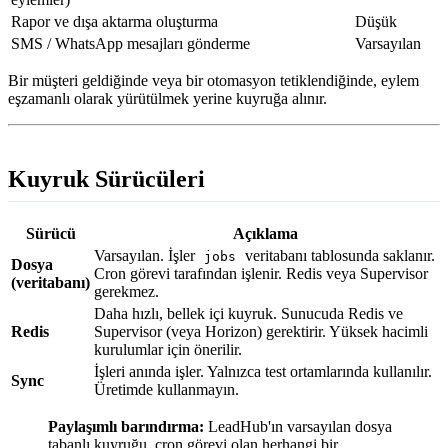
Rapor ve dışa aktarma oluşturma
Düşük
SMS / WhatsApp mesajları gönderme
Varsayılan
Bir müşteri geldiğinde veya bir otomasyon tetiklendiğinde, eylem
eşzamanlı olarak yürütülmek yerine kuyruğa alınır.
Kuyruk Sürücüleri
Sürücü
Açıklama
Varsayılan. İşler
veritabanı tablosunda saklanır.
jobs
Dosya
Cron görevi tarafından işlenir. Redis veya Supervisor
(veritabanı)
gerekmez.
Daha hızlı, bellek içi kuyruk. Sunucuda Redis ve
Redis
Supervisor (veya Horizon) gerektirir. Yüksek hacimli
kurulumlar için önerilir.
İşleri anında işler. Yalnızca test ortamlarında kullanılır.
Sync
Üretimde kullanmayın.
Paylaşımlı barındırma:
LeadHub'ın varsayılan dosya
tabanlı kuyruğu, cron görevi olan herhangi bir