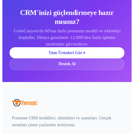
CRM'inizi güçlendirmeye hazır
mısınız?
CodeCanyon'da 60'tan fazla premium modül ve eklentiyi
keşfedin. Dünya genelinde 12.000'den fazla işletme
tarafından güveniliyor.
Tüm Ürünleri Gör
Destek Al
Premium CRM modülleri, eklentileri ve uzantıları. Gerçek
sorunları çözen yazılımlar üretiyoruz.