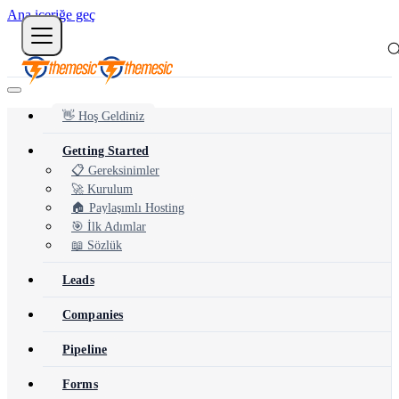
Ana içeriğe geç
👋 Hoş Geldiniz
Getting Started
📋 Gereksinimler
🚀 Kurulum
🏠 Paylaşımlı Hosting
🎯 İlk Adımlar
📖 Sözlük
Leads
Companies
Pipeline
Forms