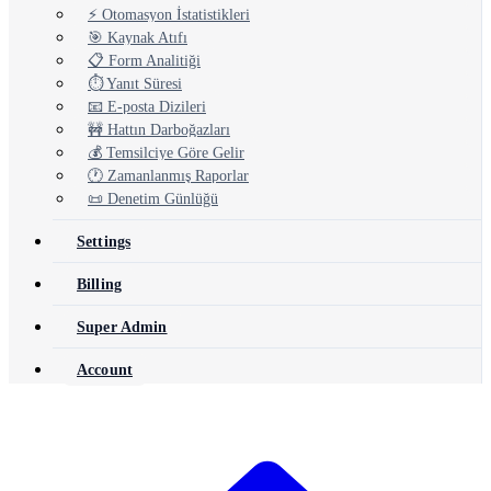
⚡ Otomasyon İstatistikleri
🎯 Kaynak Atıfı
📋 Form Analitiği
⏱️ Yanıt Süresi
📧 E-posta Dizileri
🚧 Hattın Darboğazları
💰 Temsilciye Göre Gelir
🕐 Zamanlanmış Raporlar
📜 Denetim Günlüğü
Settings
Billing
Super Admin
Account