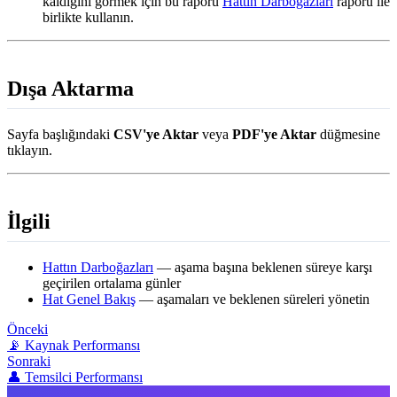
kaldığını görmek için bu raporu
Hattın Darboğazları
raporu ile
birlikte kullanın.
Dışa Aktarma
Sayfa başlığındaki
CSV'ye Aktar
veya
PDF'ye Aktar
düğmesine
tıklayın.
İlgili
Hattın Darboğazları
— aşama başına beklenen süreye karşı
geçirilen ortalama günler
Hat Genel Bakış
— aşamaları ve beklenen süreleri yönetin
Önceki
📡 Kaynak Performansı
Sonraki
👤 Temsilci Performansı