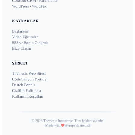
Concord CRM - Faturalama
WordPress - WordFex
KAYNAKLAR
Başlarken
Video Eğitimler
SSS ve Sorun Giderme
Bize Ulaşın
ŞIRKET
Themesic Web Sitesi
CodeCanyon Portföy
Destek Portalı
Gizlilik Politikası
Kullanım Koşulları
©
2026
Themesic Interactive. Tüm hakları saklıdır.
Made with
Avrupa'da üretildi