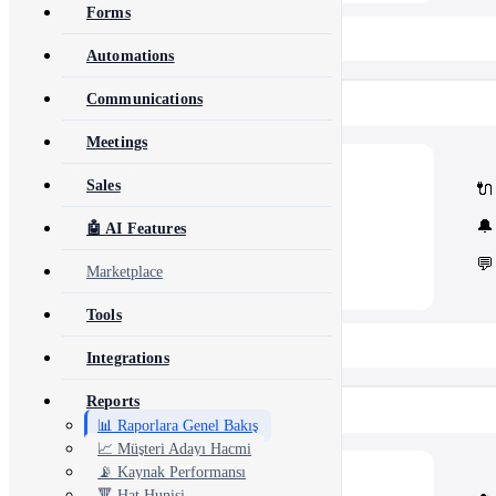
Forms
📂 View All 40+ Modules →
Automations
Communications
Rise CRM
Meetings
🧩
Modules
Sales
🔌
Core Rise CRM extensions
⚙️
Automation & API
🔔
🤖 AI Features
Security and third-party tools
💬
Marketplace
Tools
📂 View All 5 Plugins →
Integrations
Reports
Concord CRM
📊 Raporlara Genel Bakış
📈 Müşteri Adayı Hacmi
📡 Kaynak Performansı
💎
Modules
🔻 Hat Hunisi