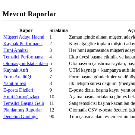
Mevcut Raporlar
Rapor
Sıralama
Aç
Müşteri Adayı Hacmi
1
Zaman içinde alınan müşteri adayl
Kaynak Performansı
2
Kaynağa göre toplam müşteri adayı
Huni Analizi
3
Her huni aşamasında müşteri adayı
Temsilci Performansı
4
Ekip üyesi başına etkinlik ve kapan
Otomasyon İstatistikleri
5
Otomasyon çalıştırma sayıları, başa
Kaynak Atıfı
6
UTM kaynağı + kampanya atıfı ile
Form Analitiği
7
Form başına gönderimler ve dönüş
Yanıt Süresi
8
İlk iletişim süresi dağılımı (medya
E-posta Dizileri
9
E-posta dizisi başına kayıt, yanıt o
Huni Darboğazları
10
Aşama başına ortalama gün vs bek
Temsilci Başına Gelir
11
Satış temsilcisi başına kazanılan 
Planlanmış Raporlar
12
Otomatik CSV e-posta özetleri (gün
Denetim Günlüğü
90
Tüm çalışma alanı eylemlerinin ta