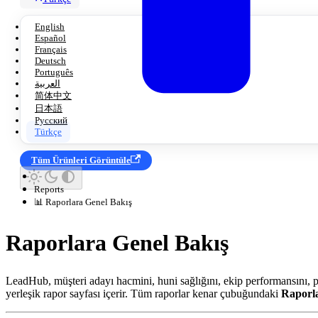
English
Español
Français
Deutsch
Português
العربية
简体中文
日本語
Русский
Türkçe
Tüm Ürünleri Görüntüle
Reports
📊 Raporlara Genel Bakış
Raporlara Genel Bakış
LeadHub, müşteri adayı hacmini, huni sağlığını, ekip performansını, p
yerleşik rapor sayfası içerir. Tüm raporlar kenar çubuğundaki
Raporl