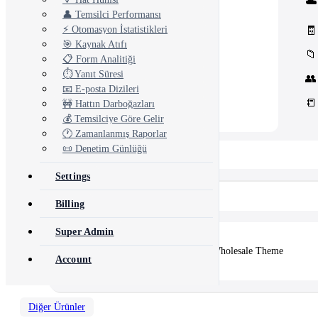
☁️
Core Concord CRM extensions
👤 Temsilci Performansı
📊
Management
Assets, inventory & more
🧾
⚡ Otomasyon İstatistikleri
🎯 Kaynak Atıfı
📁
📋 Form Analitiği
⏱️ Yanıt Süresi
👥
📧 E-posta Dizileri
📒
🚧 Hattın Darboğazları
💰 Temsilciye Göre Gelir
🕐 Zamanlanmış Raporlar
📜 Denetim Günlüğü
📂 View All 10+ Modules →
Settings
Shopify
Billing
Super Admin
🛒
Vertex — Premium B2B & Wholesale Theme
Account
Diğer Ürünler