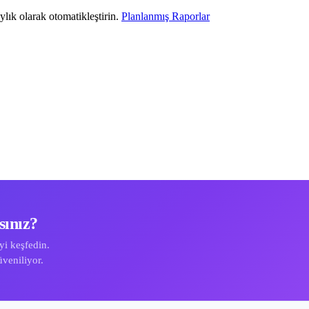
ylık olarak otomatikleştirin.
Planlanmış Raporlar
sınız?
i keşfedin.
veniliyor.