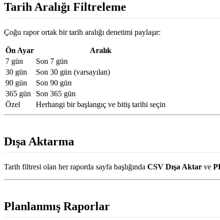
Tarih Aralığı Filtreleme
Çoğu rapor ortak bir tarih aralığı denetimi paylaşır:
Ön Ayar
Aralık
7 gün
Son 7 gün
30 gün
Son 30 gün (varsayılan)
90 gün
Son 90 gün
365 gün
Son 365 gün
Özel
Herhangi bir başlangıç ve bitiş tarihi seçin
Dışa Aktarma
Tarih filtresi olan her raporda sayfa başlığında
CSV Dışa Aktar
ve
P
Planlanmış Raporlar