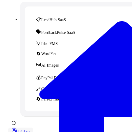
📋
LeadHub SaaS
🗣️
FeedbackPulse SaaS
💡
Idea FMS
🔄
WordFex
🖼️
AI Images
💰
PayPal Donation CF7
🔗
Content Linker
🔄
Perfex Integration for WHMCS
Türkçe