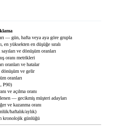
ıklama
arı — gün, hafta veya aya göre grupla
, en yüksekten en düşüğe sıralı
 sayıları ve dönüşüm oranları
ış oranı metrikleri
rı oranları ve hatalar
 dönüşüm ve gelir
üm oranları
n, P90)
ranı ve açılma oranı
lenen — gecikmiş müşteri adayları
değer ve kazanma oranı
lük/haftalık/aylık)
m kronolojik günlüğü