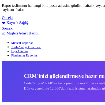
Rapor teslimatını herhangi bir e-posta adresine günlük, haftalık veya a
sayfasına bakın.
Önceki
❤️ Kaynak Sağlığı
Sonraki
📈 Müşteri Adayı Hacmi
Mevcut Raporlar
Tarih Aralığı Filtreleme
Dışa Aktarma
Planlanmış Raporlar
CRM'inizi güçlendirmeye hazır mı
CodeCanyon'da 60'tan fazla premium modül ve eklentiy
Dünya genelinde 12.000'den fazla işletme tarafından gü