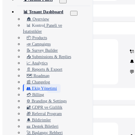
📂 View All 40+ Modules →
📊 Tenant Dashboard
🏠 Overview
📊 Kontrol Paneli ve
Rise CRM
İstatistikler
📦 Products
📣 Campaigns
🧩
Modules
📝 Survey Builder
🔌
Core Rise CRM extensions
📥 Submissions & Replies
⚙️
Automation & API
🔔
Security and third-party tools
📈 Analytics
📄 Reports & Export
💬
🗺️ Roadmap
📰 Changelog
👥 Ekip Yönetimi
📂 View All 5 Plugins →
💳 Billing
⚙️ Branding & Settings
🔐 GDPR ve Gizlilik
Concord CRM
🎁 Referral Program
🔔 Bildirimler
🎫 Destek Biletleri
💎
Modules
🚀 Başlangıç Rehberi