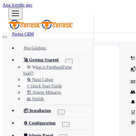
Ana içeriğe geç
Perfex CRM
Hos Geldiniz
⭐
Popular
🔌
🚀 Getting Started
Most popular modules and add-ons
🔗
Integrations
🎯 What is FeedbackPulse
📬
Third-party services & APIs
SaaS?
⚙️
Automation & Tools
Workflow automation & dev tools
🔄 Nasıl Çalışır
📧
🎨
Themes & Security
⚡ Quick Start Guide
UI customization & protection
👥
🏗️ Sistem Mimarisi
📖 Sözlük
🔔
📦 Installation
🛒
💬
⚙️ Configuration
🛡️ Admin Panel