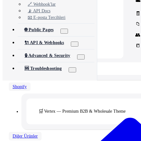
☁️
Core Concord CRM extensions
🔗 Webhook'lar
📊
Management
📡 API Docs
Assets, inventory & more
🧾
📧 E-posta Tercihleri
📁
🌐 Public Pages
👥
🔌 API & Webhooks
📒
🔒 Advanced & Security
📂 View All 10+ Modules →
🆘 Troubleshooting
Shopify
🛒
Vertex — Premium B2B & Wholesale Theme
Diğer Ürünler