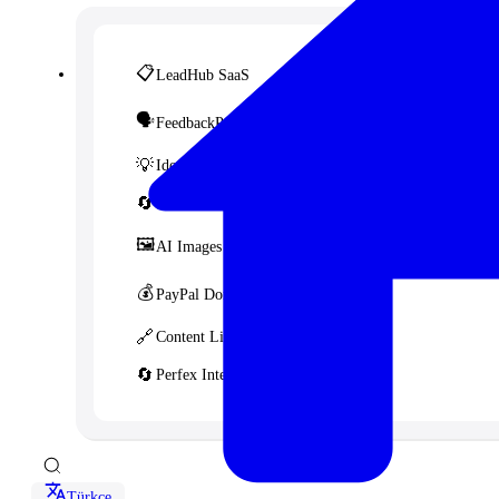
📋
LeadHub SaaS
🗣️
FeedbackPulse SaaS
💡
Idea FMS
🔄
WordFex
🖼️
AI Images
💰
PayPal Donation CF7
🔗
Content Linker
🔄
Perfex Integration for WHMCS
Türkçe