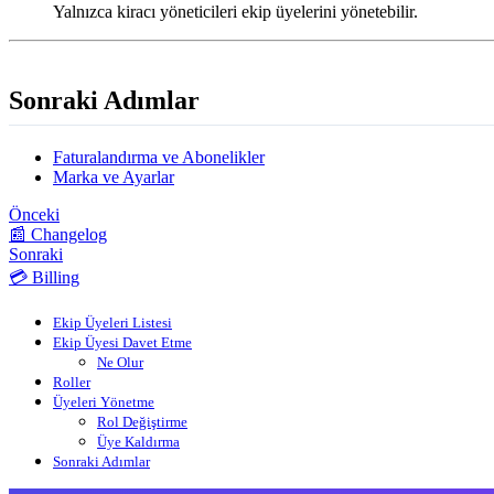
Yalnızca kiracı yöneticileri ekip üyelerini yönetebilir.
Sonraki Adımlar
Faturalandırma ve Abonelikler
Marka ve Ayarlar
Önceki
📰 Changelog
Sonraki
💳 Billing
Ekip Üyeleri Listesi
Ekip Üyesi Davet Etme
Ne Olur
Roller
Üyeleri Yönetme
Rol Değiştirme
Üye Kaldırma
Sonraki Adımlar