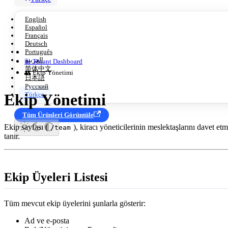
English
Español
Français
Deutsch
Português
العربية
📊 Tenant Dashboard
简体中文
👥 Ekip Yönetimi
日本語
Русский
Türkçe
Ekip Yönetimi
Tüm Ürünleri Görüntüle
Ekip sayfası (
), kiracı yöneticilerinin meslektaşlarını davet e
/team
tanır.
Ekip Üyeleri Listesi
Tüm mevcut ekip üyelerini şunlarla gösterir:
Ad ve e-posta