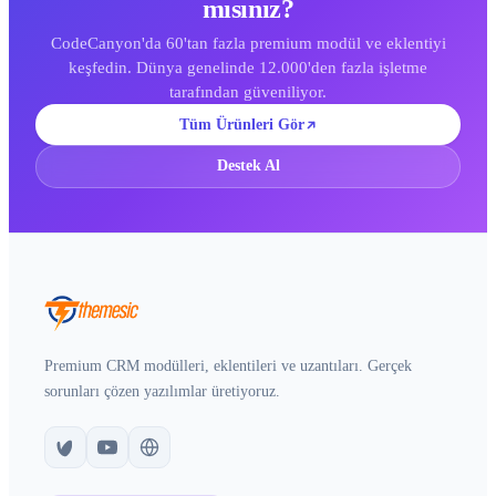
mısınız?
CodeCanyon'da 60'tan fazla premium modül ve eklentiyi
keşfedin. Dünya genelinde 12.000'den fazla işletme
tarafından güveniliyor.
Tüm Ürünleri Gör
Destek Al
Premium CRM modülleri, eklentileri ve uzantıları. Gerçek
sorunları çözen yazılımlar üretiyoruz.