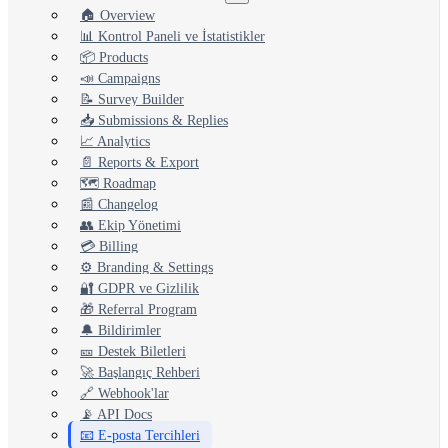
🏠 Overview
📊 Kontrol Paneli ve İstatistikler
📦 Products
📣 Campaigns
📝 Survey Builder
📥 Submissions & Replies
📈 Analytics
📄 Reports & Export
🗺️ Roadmap
📰 Changelog
👥 Ekip Yönetimi
💳 Billing
⚙️ Branding & Settings
🔐 GDPR ve Gizlilik
🎁 Referral Program
🔔 Bildirimler
🎫 Destek Biletleri
🚀 Başlangıç Rehberi
🔗 Webhook'lar
📡 API Docs
📧 E-posta Tercihleri