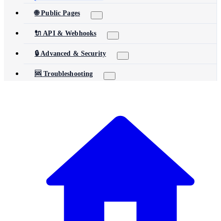
🌐 Public Pages
🔌 API & Webhooks
🔒 Advanced & Security
🆘 Troubleshooting