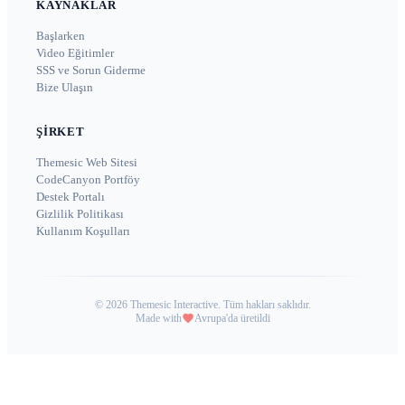
KAYNAKLAR
Başlarken
Video Eğitimler
SSS ve Sorun Giderme
Bize Ulaşın
ŞIRKET
Themesic Web Sitesi
CodeCanyon Portföy
Destek Portalı
Gizlilik Politikası
Kullanım Koşulları
©
2026
Themesic Interactive. Tüm hakları saklıdır.
Made with
Avrupa'da üretildi