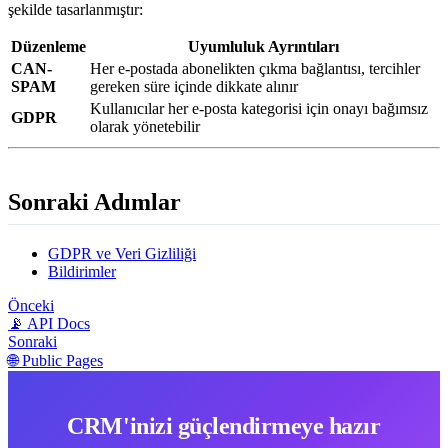
şekilde tasarlanmıştır:
Düzenleme
Uyumluluk Ayrıntıları
CAN-
Her e-postada abonelikten çıkma bağlantısı, tercihler
SPAM
gereken süre içinde dikkate alınır
Kullanıcılar her e-posta kategorisi için onayı bağımsız
GDPR
olarak yönetebilir
Sonraki Adımlar
GDPR ve Veri Gizliliği
Bildirimler
Önceki
📡 API Docs
Sonraki
🌐 Public Pages
CRM'inizi güçlendirmeye hazır