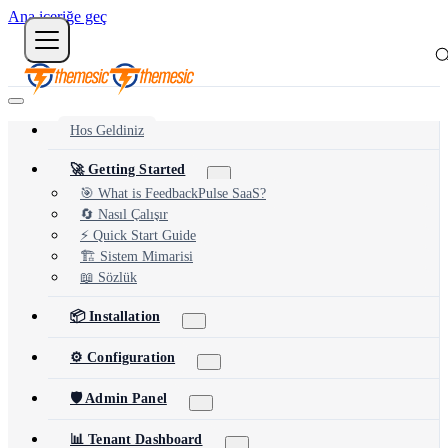
Ana içeriğe geç
Hos Geldiniz
🚀 Getting Started
🎯 What is FeedbackPulse SaaS?
🔄 Nasıl Çalışır
⚡ Quick Start Guide
🏗️ Sistem Mimarisi
📖 Sözlük
📦 Installation
⚙️ Configuration
🛡️ Admin Panel
📊 Tenant Dashboard