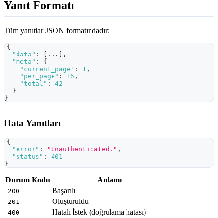
Yanıt Formatı
Tüm yanıtlar JSON formatındadır:
{
"data"
:
[
...
]
,
"meta"
:
{
"current_page"
:
1
,
"per_page"
:
15
,
"total"
:
42
}
}
Hata Yanıtları
{
"error"
:
"Unauthenticated."
,
"status"
:
401
}
Durum Kodu
Anlamı
Başarılı
200
Oluşturuldu
201
Hatalı İstek (doğrulama hatası)
400