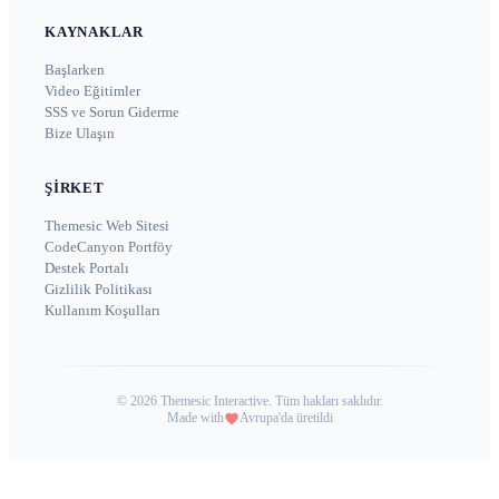
KAYNAKLAR
Başlarken
Video Eğitimler
SSS ve Sorun Giderme
Bize Ulaşın
ŞIRKET
Themesic Web Sitesi
CodeCanyon Portföy
Destek Portalı
Gizlilik Politikası
Kullanım Koşulları
©
2026
Themesic Interactive. Tüm hakları saklıdır.
Made with
Avrupa'da üretildi