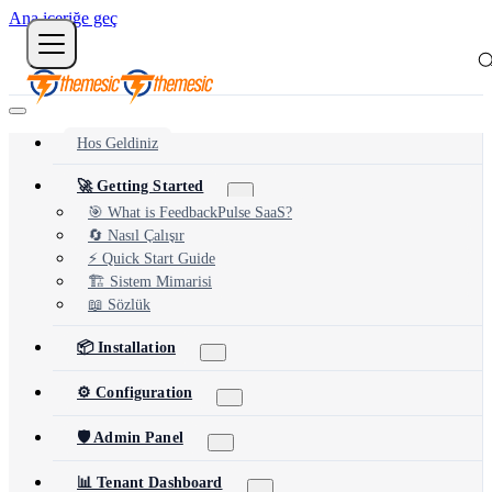
Ana içeriğe geç
Hos Geldiniz
🚀 Getting Started
🎯 What is FeedbackPulse SaaS?
🔄 Nasıl Çalışır
⚡ Quick Start Guide
🏗️ Sistem Mimarisi
📖 Sözlük
📦 Installation
⚙️ Configuration
🛡️ Admin Panel
📊 Tenant Dashboard