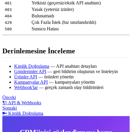
Yetkisiz (geçersiz/eksik API anahtarı)
401
Yasak (yetersiz izinler)
403
Bulunamadı
404
Çok Fazla İstek (hız sınırlandırıldı)
429
Sunucu Hatası
500
Derinlemesine İnceleme
Kimlik Doğrulama
— API anahtarı detayları
Gönderimler API
— geri bildirim oluşturun ve listeleyin
Ürünler API
— ürünleri yönetin
Kampanyalar API
— kampanyaları yönetin
Webhook'lar
— gerçek zamanlı olay bildirimleri
Önceki
🔌 API & Webhooks
Sonraki
🔑 Kimlik Doğrulama