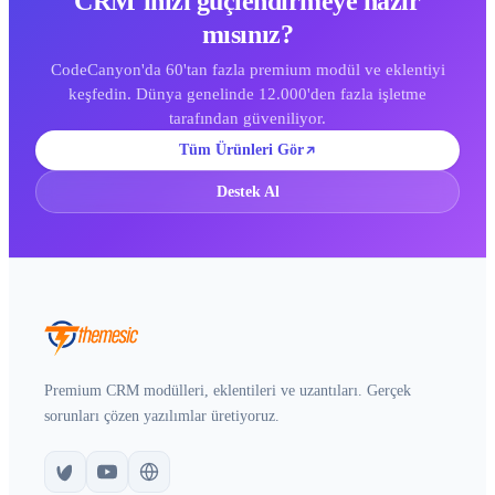
CRM'inizi güçlendirmeye hazır
mısınız?
CodeCanyon'da 60'tan fazla premium modül ve eklentiyi
keşfedin. Dünya genelinde 12.000'den fazla işletme
tarafından güveniliyor.
Tüm Ürünleri Gör
Destek Al
Premium CRM modülleri, eklentileri ve uzantıları. Gerçek
sorunları çözen yazılımlar üretiyoruz.