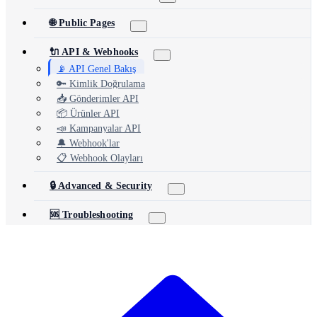
🌐 Public Pages
🔌 API & Webhooks
📡 API Genel Bakış
🔑 Kimlik Doğrulama
📥 Gönderimler API
📦 Ürünler API
📣 Kampanyalar API
🔔 Webhook'lar
📋 Webhook Olayları
🔒 Advanced & Security
🆘 Troubleshooting