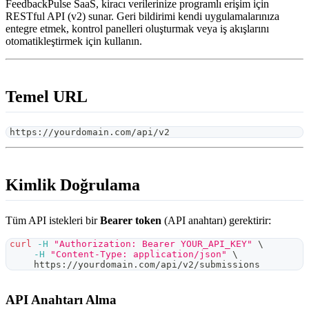
FeedbackPulse SaaS, kiracı verilerinize programlı erişim için
RESTful API (v2) sunar. Geri bildirimi kendi uygulamalarınıza
entegre etmek, kontrol panelleri oluşturmak veya iş akışlarını
otomatikleştirmek için kullanın.
Temel URL
https://yourdomain.com/api/v2
Kimlik Doğrulama
Tüm API istekleri bir
Bearer token
(API anahtarı) gerektirir:
curl
-H
"Authorization: Bearer YOUR_API_KEY"
\
-H
"Content-Type: application/json"
\
     https://yourdomain.com/api/v2/submissions
API Anahtarı Alma