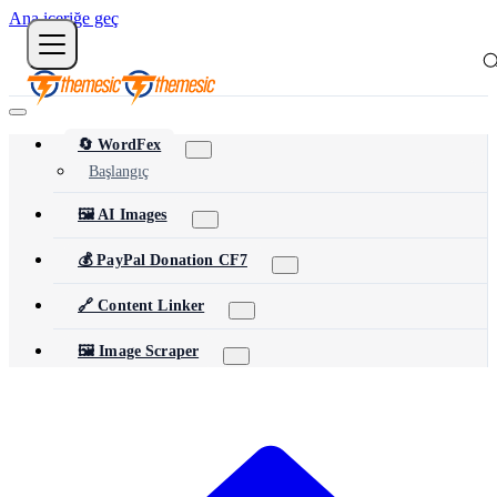
Ana içeriğe geç
🔄 WordFex
Başlangıç
🖼️ AI Images
💰 PayPal Donation CF7
🔗 Content Linker
🖼️ Image Scraper