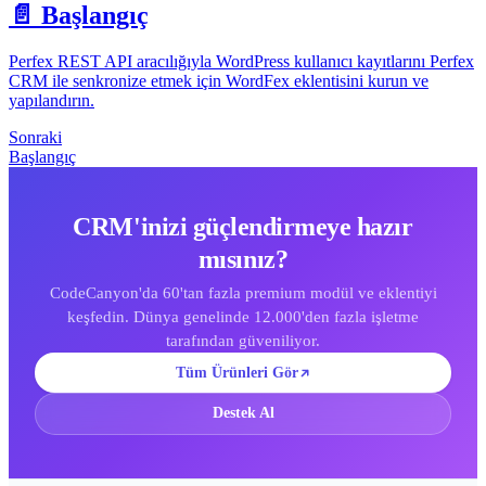
📄️
Başlangıç
Perfex REST API aracılığıyla WordPress kullanıcı kayıtlarını Perfex
CRM ile senkronize etmek için WordFex eklentisini kurun ve
yapılandırın.
Sonraki
Başlangıç
CRM'inizi güçlendirmeye hazır
mısınız?
CodeCanyon'da 60'tan fazla premium modül ve eklentiyi
keşfedin. Dünya genelinde 12.000'den fazla işletme
tarafından güveniliyor.
Tüm Ürünleri Gör
Destek Al