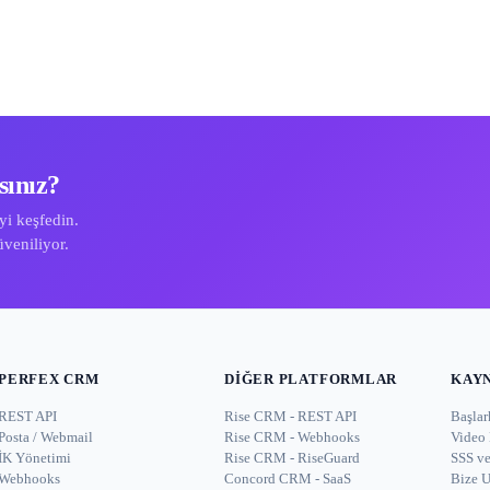
sınız?
i keşfedin.
veniliyor.
PERFEX CRM
DIĞER PLATFORMLAR
KAY
REST API
Rise CRM - REST API
Başlar
Posta / Webmail
Rise CRM - Webhooks
Video 
İK Yönetimi
Rise CRM - RiseGuard
SSS v
Webhooks
Concord CRM - SaaS
Bize U