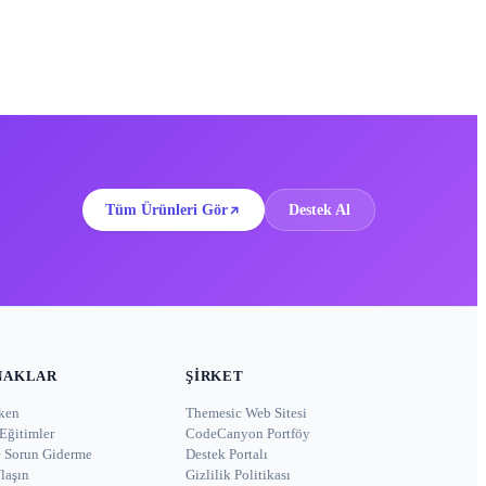
Tüm Ürünleri Gör
Destek Al
NAKLAR
ŞIRKET
ken
Themesic Web Sitesi
Eğitimler
CodeCanyon Portföy
e Sorun Giderme
Destek Portalı
laşın
Gizlilik Politikası