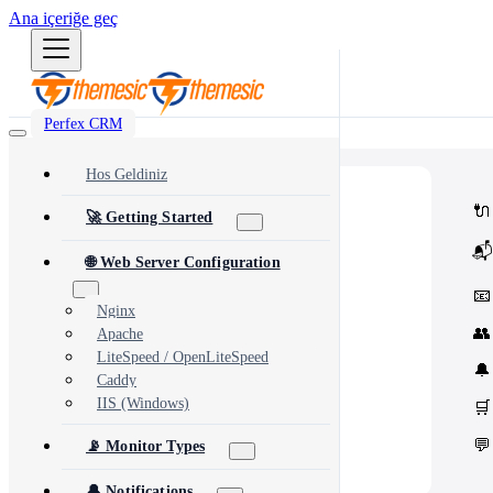
Ana içeriğe geç
Perfex CRM
Hos Geldiniz
⭐
Popular
🔌
🚀 Getting Started
Most popular modules and add-ons
🔗
Integrations
📬
Third-party services & APIs
🌐 Web Server Configuration
⚙️
Automation & Tools
Workflow automation & dev tools
📧
🎨
Themes & Security
Nginx
UI customization & protection
👥
Apache
LiteSpeed / OpenLiteSpeed
🔔
Caddy
IIS (Windows)
🛒
💬
📡 Monitor Types
🔔 Notifications