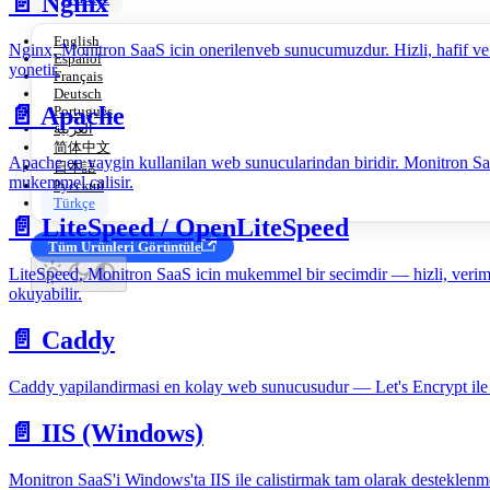
📄️
Nginx
English
Nginx, Monitron SaaS icin onerilenveb sunucumuzdur. Hizli, hafif ve b
Español
yonetir.
Français
Deutsch
📄️
Apache
Português
العربية
简体中文
Apache en yaygin kullanilan web sunucularindan biridir. Monitron Sa
日本語
mukemmel calisir.
Русский
Türkçe
📄️
LiteSpeed / OpenLiteSpeed
Tüm Ürünleri Görüntüle
LiteSpeed, Monitron SaaS icin mukemmel bir secimdir — hizli, verimli
okuyabilir.
📄️
Caddy
Caddy yapilandirmasi en kolay web sunucusudur — Let's Encrypt ile 
📄️
IIS (Windows)
Monitron SaaS'i Windows'ta IIS ile calistirmak tam olarak desteklenm