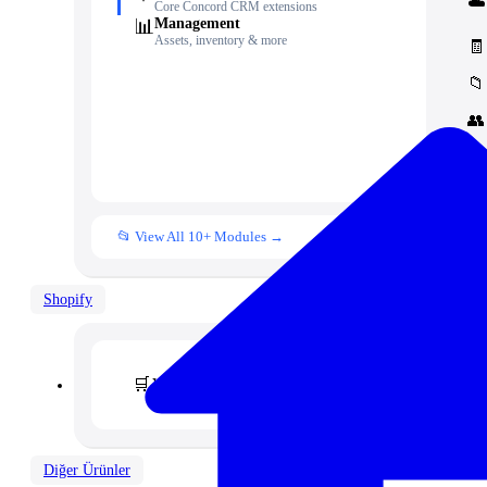
☁️
Core Concord CRM extensions
📊
Management
Assets, inventory & more
🧾
📁
👥
📒
📂 View All 10+ Modules →
Shopify
🛒
Vertex — Premium B2B & Wholesale Theme
Diğer Ürünler