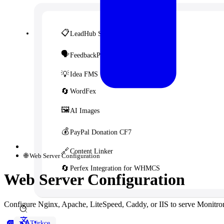
📋
LeadHub SaaS
🗣️
FeedbackPulse SaaS
💡
Idea FMS
🔄
WordFex
🖼️
AI Images
💰
PayPal Donation CF7
🔗
Content Linker
🌐 Web Server Configuration
🔄
Perfex Integration for WHMCS
Web Server Configuration
Configure Nginx, Apache, LiteSpeed, Caddy, or IIS to serve Monitro
Türkçe