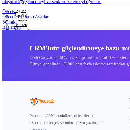
oluşturmayı, yönetmeyi ve senkronize etmeyi öğrenin.
English
Önceki
Español
Önceden Tanımlı Ayarlar
Français
Sonraki
Deutsch
Başlarken
Português
العربية
简体中文
日本語
CRM'inizi güçlendirmeye hazır mı
Русский
Türkçe
CodeCanyon'da 60'tan fazla premium modül ve eklentiy
Dünya genelinde 12.000'den fazla işletme tarafından gü
Tüm Ürünleri Görüntüle
Premium CRM modülleri, eklentileri ve
uzantıları. Gerçek sorunları çözen yazılımlar
üretiyoruz.