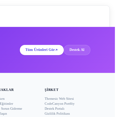
Tüm Ürünleri Gör
Destek Al
NAKLAR
ŞIRKET
ken
Themesic Web Sitesi
Eğitimler
CodeCanyon Portföy
e Sorun Giderme
Destek Portalı
laşın
Gizlilik Politikası