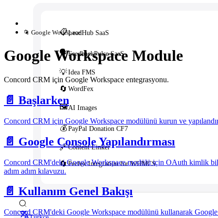
📋
📁 Google Workspace
LeadHub SaaS
Google Workspace Module
🗣️
FeedbackPulse SaaS
💡
Idea FMS
Concord CRM için Google Workspace entegrasyonu.
🔄
WordFex
📄️
Başlarken
🖼️
AI Images
Concord CRM için Google Workspace modülünü kurun ve yapılandır
💰
PayPal Donation CF7
📄️
Google Console Yapılandırması
🔗
Content Linker
Concord CRM'deki Google Workspace modülü için OAuth kimlik bilgi
🔄
Perfex Integration for WHMCS
adım adım kılavuzu.
📄️
Kullanım Genel Bakışı
Concord CRM'deki Google Workspace modülünü kullanarak Google Do
Türkçe