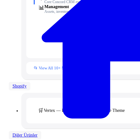
☁️
Core Concord CRM extensions
📊
Management
Assets, inventory & more
🧾
📁
👥
📒
📂 View All 10+ Modules →
Shopify
🛒
Vertex — Premium B2B & Wholesale Theme
Diğer Ürünler