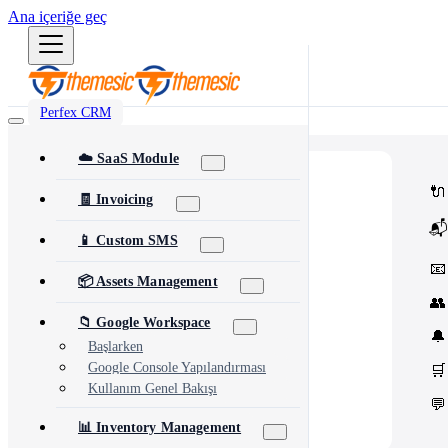
Ana içeriğe geç
Perfex CRM
☁️ SaaS Module
⭐
Popular
🔌
Most popular modules and add-ons
🧾 Invoicing
🔗
Integrations
📬
Third-party services & APIs
📱 Custom SMS
⚙️
Automation & Tools
Workflow automation & dev tools
📧
🎨
Themes & Security
📦 Assets Management
UI customization & protection
👥
📁 Google Workspace
🔔
Başlarken
Google Console Yapılandırması
🛒
Kullanım Genel Bakışı
💬
📊 Inventory Management