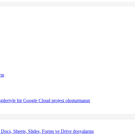
ın
leriyle bir Google Cloud projesi oluşturmanın
cs, Sheets, Slides, Forms ve Drive dosyalarını