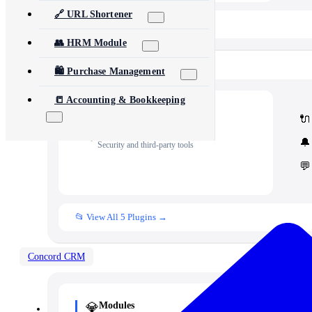
🔗 URL Shortener
📂 View All 40+ Modules →
👥 HRM Module
Rise CRM
🛍️ Purchase Management
📒 Accounting & Bookkeeping
🧩
Modules
🔌
Core Rise CRM extensions
⚙️
Automation & API
🔔
Security and third-party tools
💬
📂 View All 5 Plugins →
Concord CRM
💎
Modules