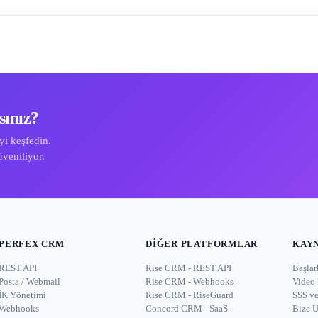
sınız?
i keşfedin.
veniliyor.
PERFEX CRM
DIĞER PLATFORMLAR
KAY
REST API
Rise CRM - REST API
Başlar
Posta / Webmail
Rise CRM - Webhooks
Video 
İK Yönetimi
Rise CRM - RiseGuard
SSS v
Webhooks
Concord CRM - SaaS
Bize U