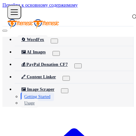
Перейти к основному содержимому
🔄 WordFex
🖼️ AI Images
💰 PayPal Donation CF7
🔗 Content Linker
🖼️ Image Scraper
Getting Started
Usage