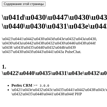
Содержание этой страницы
\u041d\u0430\u0447\u0430\u04
\u0440\u0430\u0431\u043e\u044
\u0423\u0441\u0442\u0430\u043d\u043e\u0432\u043a\u0430,
\u0430\u043a\u0442\u0438\u0432\u0430\u0446\u0438\u044f
\u0438 \u043f\u0435\u0440\u0432\u044b\u0439
\u0437\u0430\u043f\u0443\u0441\u043a PulseChat.
1.
\u0422\u0440\u0435\u0431\u043e\u0432\u0
Perfex CRM
>=
3.0.0
\u0421\u043e\u0432\u043c\u0435\u0441\u0442\u0438\u043c\
\u0432\u0435\u0440\u0441\u0438\u044f PHP