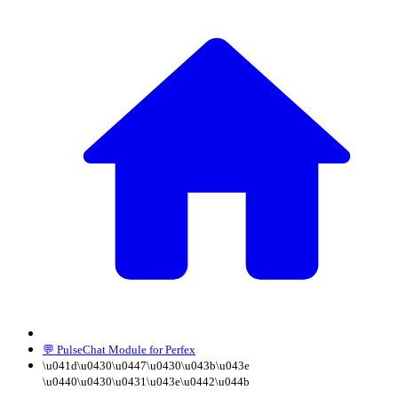
💬 PulseChat Module for Perfex
\u041d\u0430\u0447\u0430\u043b\u043e
\u0440\u0430\u0431\u043e\u0442\u044b