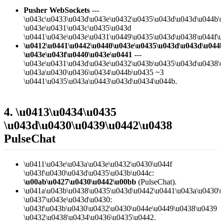
Pusher WebSockets
---
\u043c\u0433\u043d\u043e\u0432\u0435\u043d\u043d\u044b
\u043e\u0431\u043c\u0435\u043d
\u0441\u043e\u043e\u0431\u0449\u0435\u043d\u0438\u044f\
\u0412\u0441\u0442\u0440\u043e\u0435\u043d\u043d\u044
\u043e\u043f\u0440\u043e\u0441
---
\u043e\u0431\u043d\u043e\u0432\u043b\u0435\u043d\u0438
\u043a\u0430\u0436\u0434\u044b\u0435 ~3
\u0441\u0435\u043a\u0443\u043d\u0434\u044b.
4. \u0413\u0434\u0435
\u043d\u0430\u0439\u0442\u0438
PulseChat
\u0411\u043e\u043a\u043e\u0432\u0430\u044f
\u043f\u0430\u043d\u0435\u043b\u044c:
\u00ab\u0427\u0430\u0442\u00bb
(PulseChat).
\u041a\u043b\u0438\u0435\u043d\u0442\u0441\u043a\u0430\
\u0437\u043e\u043d\u0430:
\u043f\u043b\u0430\u0432\u0430\u044e\u0449\u0438\u0439
\u0432\u0438\u0434\u0436\u0435\u0442.