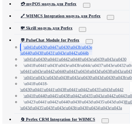
💳 myPOS модуль для Perfex
🔗 WHMCS Integration модуль для Perfex
💸 Skrill модуль для Perfex
💬 PulseChat Module for Perfex
\u041d\u0430\u0447\u0430\u043b\u043e
\u0440\u0430\u0431\u043e\u0442\u044b
\u041d\u0430\u0441\u0442\u0440\u043e\u0439\u043a\u0430
\u0418\u0441\u043f\u043e\u043b\u044c\u0437\u043e\u0432\u0
\u0441\u043e\u0442\u0440\u0443\u0434\u043d\u0438\u043a\u04
\u041e\u043c\u043d\u0438\u043a\u0430\u043d\u0430\u043b\u0
\u0418\u0418-
\u0430\u0441\u0441\u0438\u0441\u0442\u0435\u043d\u0442
\u0410\u0440\u0445\u0438\u0442\u0435\u043a\u0442\u0443\u
\u0423\u0441\u0442\u0440\u0430\u043d\u0435\u043d\u0438\u
\u043d\u0435\u043f\u043e\u043b\u0430\u0434\u043e\u043a
🔄 Perfex CRM Integration for WHMCS