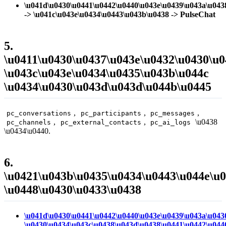
\u041d\u0430\u0441\u0442\u0440\u043e\u0439\u043a\u043
-> \u041c\u043e\u0434\u0443\u043b\u0438 -> PulseChat
5.
\u0411\u0430\u0437\u043e\u0432\u0430\u0
\u043c\u043e\u0434\u0435\u043b\u044c
\u0434\u0430\u043d\u043d\u044b\u0445
,
,
,
pc_conversations
pc_participants
pc_messages
,
,
\u0438
pc_channels
pc_external_contacts
pc_ai_logs
\u0434\u0440.
6.
\u0421\u043b\u0435\u0434\u0443\u044e\u
\u0448\u0430\u0433\u0438
\u041d\u0430\u0441\u0442\u0440\u043e\u0439\u043a\u043
\u0430\u0434\u043c\u0438\u043d\u0438\u0441\u0442\u044