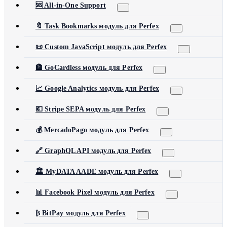
🆘 All-in-One Support
🔖 Task Bookmarks модуль для Perfex
📜 Custom JavaScript модуль для Perfex
🏦 GoCardless модуль для Perfex
📈 Google Analytics модуль для Perfex
💶 Stripe SEPA модуль для Perfex
💰 MercadoPago модуль для Perfex
🔗 GraphQL API модуль для Perfex
🏛️ MyDATA AADE модуль для Perfex
📊 Facebook Pixel модуль для Perfex
₿ BitPay модуль для Perfex