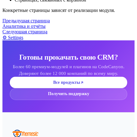
Конкретные страницы зависят от реализации модуля.
Предыдущая страница
Аналитика и отчёты
Следующая страница
⚙️ Settings
Готовы прокачать свою CRM?
Более 60 премиум-модулей и плагинов на CodeCanyon.
Доверяют более 12 000 компаний по всему миру.
Все продукты
Получить поддержку