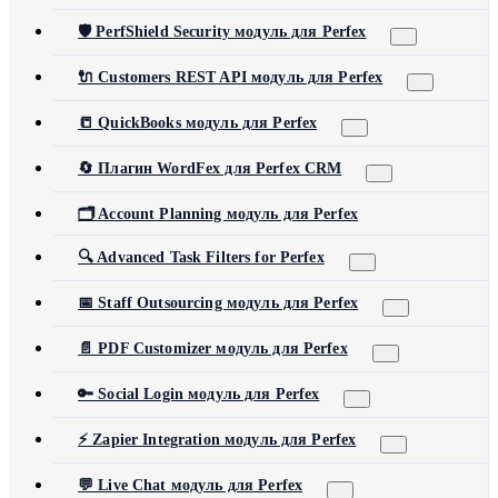
🛡️ PerfShield Security модуль для Perfex
🔌 Customers REST API модуль для Perfex
📒 QuickBooks модуль для Perfex
🔄 Плагин WordFex для Perfex CRM
🗂️ Account Planning модуль для Perfex
🔍 Advanced Task Filters for Perfex
📅 Staff Outsourcing модуль для Perfex
📄 PDF Customizer модуль для Perfex
🔑 Social Login модуль для Perfex
⚡ Zapier Integration модуль для Perfex
💬 Live Chat модуль для Perfex