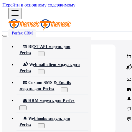
Перейти к основному содержимому
Perfex CRM
🔌 REST API модуль для
Perfex
⭐
Popular
🔌
Most popular modules and add-ons
🔗
Integrations
📬 Webmail client модуль для
📬
Third-party services & APIs
Perfex
⚙️
Automation & Tools
Workflow automation & dev tools
📧
🎨
Themes & Security
📧 Custom SMS & Emails
UI customization & protection
модуль для Perfex
👥
🔔
👥 HRM модуль для Perfex
🛒
🔔 Webhooks модуль для
💬
Perfex