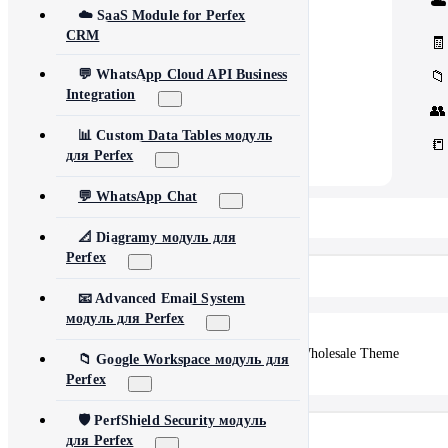
☁️
Core Concord CRM extensions
☁️ SaaS Module for Perfex
📊
Management
CRM
Assets, inventory & more
🧾
💬 WhatsApp Cloud API Business
📁
Integration
👥
📊 Custom Data Tables модуль
📒
для Perfex
💬 WhatsApp Chat
📂 View All 10+ Modules →
📐 Diagramy модуль для
Perfex
Shopify
📧 Advanced Email System
модуль для Perfex
🛒
Vertex — Premium B2B & Wholesale Theme
📁 Google Workspace модуль для
Perfex
🛡️ PerfShield Security модуль
Другие продукты
для Perfex