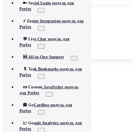
🔑 Social Login модуль для
Perfex
English
Español
Français
⚡ Zapier Integration модуль для
Deutsch
Perfex
Português
العربية
💬 Live Chat модуль для
简体中文
日本語
Perfex
Русский
Türkçe
🆘 All-in-One Support
Все продукты
🔖 Task Bookmarks модуль для
Perfex
📜 Custom JavaScript модуль
для Perfex
🏦 GoCardless модуль для
Perfex
📈 Google Analytics модуль для
Perfex