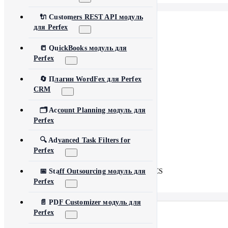
🔌 Customers REST API модуль
для Perfex
📋
LeadHub SaaS
📒 QuickBooks модуль для
🗣️
FeedbackPulse SaaS
Perfex
💡
Idea FMS
🔄 Плагин WordFex для Perfex
CRM
🔄
WordFex
🗂️ Account Planning модуль для
🖼️
AI Images
Perfex
💰
PayPal Donation CF7
🔍 Advanced Task Filters for
Perfex
🔗
Content Linker
🔄
📅 Staff Outsourcing модуль для
Perfex Integration for WHMCS
Perfex
📄 PDF Customizer модуль для
Perfex
Русский