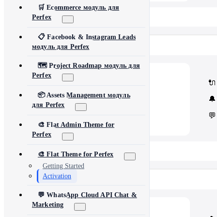
🛒 Ecommerce модуль для
📂 View All 40+ Modules →
Perfex
📋 Facebook & Instagram Leads
Rise CRM
модуль для Perfex
🗺️ Project Roadmap модуль для
Perfex
🧩
Modules
🔌
Core Rise CRM extensions
⚙️
Automation & API
📦 Assets Management модуль
🔔
Security and third-party tools
для Perfex
💬
🎨 Flat Admin Theme for
Perfex
📂 View All 5 Plugins →
🎨 Flat Theme for Perfex
Getting Started
Activation
Concord CRM
💬 WhatsApp Cloud API Chat &
Marketing
💎
Modules