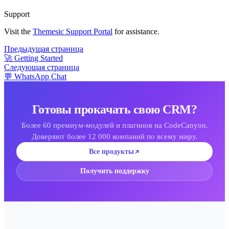
Support
Visit the
Themesic Support Portal
for assistance.
Предыдущая страница
🚀 Getting Started
Следующая страница
💬 WhatsApp Chat
Готовы прокачать свою CRM?
Более 60 премиум-модулей и плагинов на CodeCanyon.
Доверяют более 12 000 компаний по всему миру.
Все продукты
Получить поддержку