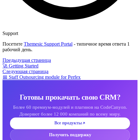
Support
Посетите
Themesic Support Portal
- типичное время ответа 1
рабочий день.
Предыдущая страница
🚀 Getting Started
Следующая страница
📅 Staff Outsourcing module for Perfex
Готовы прокачать свою CRM?
Более 60 премиум-модулей и плагинов на CodeCanyon.
Доверяют более 12 000 компаний по всему миру.
Все продукты
Получить поддержку