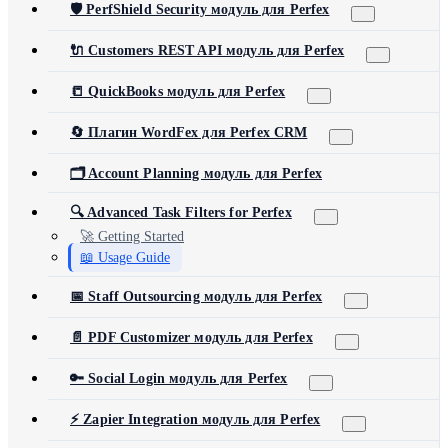
🛡️ PerfShield Security модуль для Perfex
🔌 Customers REST API модуль для Perfex
📒 QuickBooks модуль для Perfex
🔄 Плагин WordFex для Perfex CRM
🗂️ Account Planning модуль для Perfex
🔍 Advanced Task Filters for Perfex
🚀 Getting Started
📖 Usage Guide
📅 Staff Outsourcing модуль для Perfex
📄 PDF Customizer модуль для Perfex
🔑 Social Login модуль для Perfex
⚡ Zapier Integration модуль для Perfex