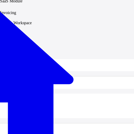
SaaS Module
Invoicing
Google Workspace
HRM Module
Accounting