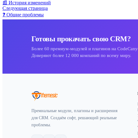
📰 История изменений
Следующая страница
❓ Общие проблемы
Готовы прокачать свою CRM?
Более 60 премиум-модулей и плагинов на CodeCany
Доверяют более 12 000 компаний по всему миру.
Премиальные модули, плагины и расширения
для CRM. Создаём софт, решающий реальные
проблемы.