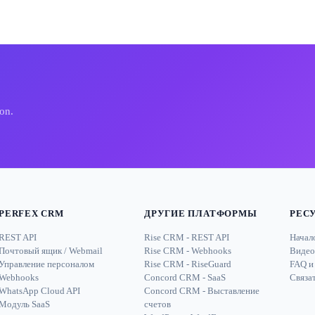
on.
PERFEX CRM
ДРУГИЕ ПЛАТФОРМЫ
РЕС
REST API
Rise CRM - REST API
Начал
Почтовый ящик / Webmail
Rise CRM - Webhooks
Видео
Управление персоналом
Rise CRM - RiseGuard
FAQ и
Webhooks
Concord CRM - SaaS
Связат
WhatsApp Cloud API
Concord CRM - Выставление
Модуль SaaS
счетов