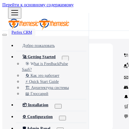
Перейти к основному содержимому
Perfex CRM
Добро пожаловать
⭐
Popular
🔌
🚀 Getting Started
Most popular modules and add-ons
🔗
Integrations
🎯 What is FeedbackPulse
📬
Third-party services & APIs
SaaS?
⚙️
Automation & Tools
Workflow automation & dev tools
🔄 Как это работает
📧
🎨
Themes & Security
⚡ Quick Start Guide
UI customization & protection
👥
🏗️ Архитектура системы
📖 Глоссарий
🔔
📦 Installation
🛒
💬
⚙️ Configuration
🛡️ Admin Panel