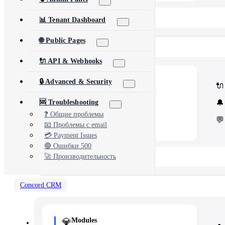
📂 View All 40+ Modules →
📊 Tenant Dashboard
🌐 Public Pages
Rise CRM
🔌 API & Webhooks
🧩
Modules
🔒 Advanced & Security
🔌
Core Rise CRM extensions
⚙️
Automation & API
🔔
🆘 Troubleshooting
Security and third-party tools
❓ Общие проблемы
💬
📧 Проблемы с email
💳 Payment Issues
🔴 Ошибки 500
📂 View All 5 Plugins →
🚀 Производительность
Concord CRM
💎
Modules