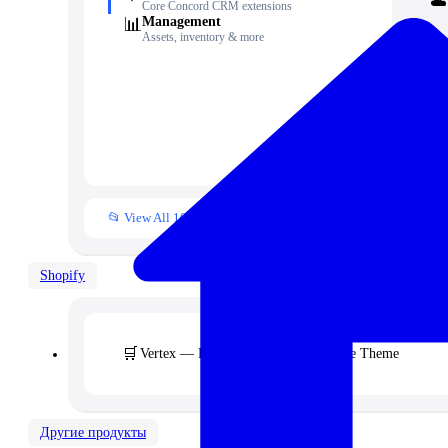
☁️
Core Concord CRM extensions
📊
Management
Assets, inventory & more
🧾
📁
👥
📒
📂 View All 10+ Modules →
Shopify
🛒
Vertex — Premium B2B & Wholesale Theme
Другие продукты