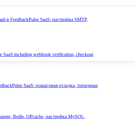
il в FeedbackPulse SaaS: настройка SMTP,
se SaaS including webhook verification, checkout
eedbackPulse SaaS: пошаговая отладка, типичные
ание, Redis, OPcache, настройка MySQL,