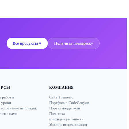
Все продукты
Получить поддержку
УРСЫ
КОМПАНИЯ
о работы
Сайт Themesic
-уроки
Портфолио CodeCanyon
 устранение неполадок
Портал поддержки
ься с нами
Политика
конфиденциальности
Условия использования