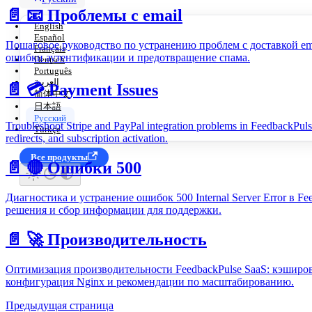
📄️
📧 Проблемы с email
English
Español
Пошаговое руководство по устранению проблем с доставкой ema
Français
ошибки аутентификации и предотвращение спама.
Deutsch
Português
العربية
📄️
💳 Payment Issues
简体中文
日本語
Русский
Troubleshoot Stripe and PayPal integration problems in FeedbackPul
Türkçe
redirects, and subscription activation.
Все продукты
📄️
🔴 Ошибки 500
Диагностика и устранение ошибок 500 Internal Server Error в F
решения и сбор информации для поддержки.
📄️
🚀 Производительность
Оптимизация производительности FeedbackPulse SaaS: кэширов
конфигурация Nginx и рекомендации по масштабированию.
Предыдущая страница