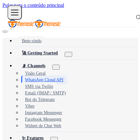
Pular para o conteúdo principal
Bem-vindo
🚀 Getting Started
📡 Channels
Visão Geral
WhatsApp Cloud API
SMS via Twilio
Email (IMAP / SMTP)
Bot do Telegram
Viber
Instagram Messenger
Facebook Messenger
Widget de Chat Web
✨ Features