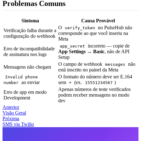
Problemas Comuns
Sintoma
Causa Provável
O
no PulseHub não
verify_token
Verificação falha durante a
corresponde ao que você inseriu na
configuração do webhook
Meta
incorreto — copie de
app_secret
Erro de incompatibilidade
App Settings → Basic
, não de API
de assinatura nos logs
Setup
O campo de webhook
não
messages
Mensagens não chegam
está inscrito no painel da Meta
O formato do número deve ser E.164
Invalid phone
ao enviar
sem
(ex.
)
number
+
15551234567
Apenas números de teste verificados
Erro de app em modo
podem receber mensagens no modo
Development
dev
Anterior
Visão Geral
Próxima
SMS via Twilio