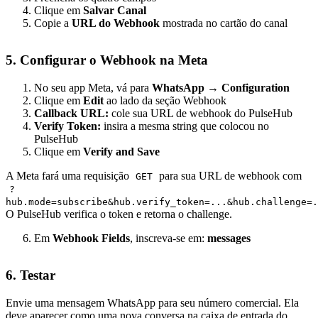
Clique em
Salvar Canal
Copie a
URL do Webhook
mostrada no cartão do canal
5. Configurar o Webhook na Meta
No seu app Meta, vá para
WhatsApp → Configuration
Clique em
Edit
ao lado da seção Webhook
Callback URL:
cole sua URL de webhook do PulseHub
Verify Token:
insira a mesma string que colocou no
PulseHub
Clique em
Verify and Save
A Meta fará uma requisição
para sua URL de webhook com
GET
?
hub.mode=subscribe&hub.verify_token=...&hub.challenge=.
O PulseHub verifica o token e retorna o challenge.
Em
Webhook Fields
, inscreva-se em:
messages
6. Testar
Envie uma mensagem WhatsApp para seu número comercial. Ela
deve aparecer como uma nova conversa na caixa de entrada do