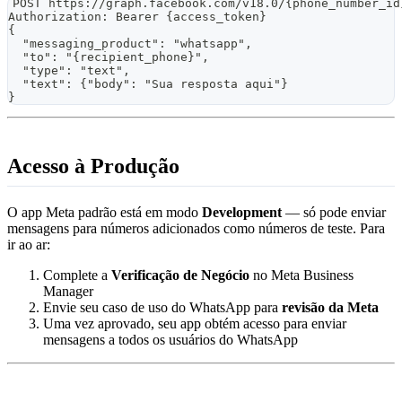
POST https://graph.facebook.com/v18.0/{phone_number_id
Authorization: Bearer {access_token}
{
  "messaging_product": "whatsapp",
  "to": "{recipient_phone}",
  "type": "text",
  "text": {"body": "Sua resposta aqui"}
}
Acesso à Produção
O app Meta padrão está em modo
Development
— só pode enviar
mensagens para números adicionados como números de teste. Para
ir ao ar:
Complete a
Verificação de Negócio
no Meta Business
Manager
Envie seu caso de uso do WhatsApp para
revisão da Meta
Uma vez aprovado, seu app obtém acesso para enviar
mensagens a todos os usuários do WhatsApp