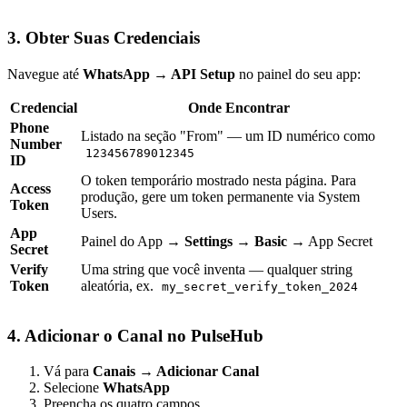
3. Obter Suas Credenciais
Navegue até
WhatsApp → API Setup
no painel do seu app:
Credencial
Onde Encontrar
Phone
Listado na seção "From" — um ID numérico como
Number
123456789012345
ID
O token temporário mostrado nesta página. Para
Access
produção, gere um token permanente via System
Token
Users.
App
Painel do App →
Settings → Basic
→ App Secret
Secret
Verify
Uma string que você inventa — qualquer string
Token
aleatória, ex.
my_secret_verify_token_2024
4. Adicionar o Canal no PulseHub
Vá para
Canais → Adicionar Canal
Selecione
WhatsApp
Preencha os quatro campos