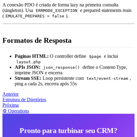
A conexão PDO é criada de forma lazy na primeira consulta
(singleton). Usa
e prepared statements reais
ERRMODE_EXCEPTION
(
).
EMULATE_PREPARES = false
Formatos de Resposta
Páginas HTML:
O controller define
e inclui
$page
layout.php
APIs JSON:
define o Content-Type,
json_response()
imprime JSON e encerra
Stream SSE:
Loop persistente com
,
text/event-stream
ping a cada 2s, encerra após 55s
Anterior
Estrutura de Diretórios
Próxima
⚙️ Operations
Pronto para turbinar seu CRM?