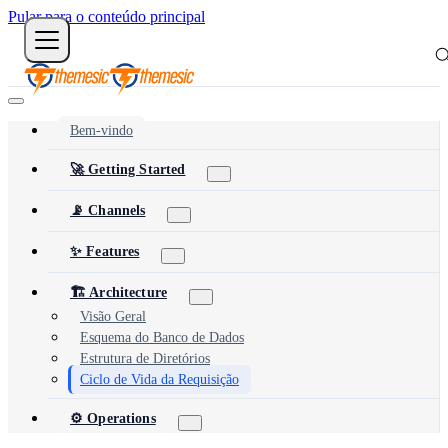
Pular para o conteúdo principal
Bem-vindo
🚀 Getting Started
📡 Channels
✨ Features
🏗️ Architecture
Visão Geral
Esquema do Banco de Dados
Estrutura de Diretórios
Ciclo de Vida da Requisição
⚙️ Operations