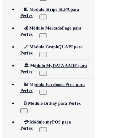
💶 Módulo Stripe SEPA para
Perfex
💰 Módulo MercadoPago para
Perfex
🔗 Módulo GraphQL API para
Perfex
🏛️ Módulo MyDATA AADE para
Perfex
📊 Módulo Facebook Pixel para
Perfex
₿ Módulo BitPay para Perfex
💳 Módulo myPOS para
Perfex