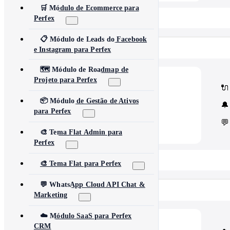
🛒 Módulo de Ecommerce para
📂 View All 40+ Modules →
Perfex
📋 Módulo de Leads do Facebook
Rise CRM
e Instagram para Perfex
🗺️ Módulo de Roadmap de
Projeto para Perfex
🧩
Modules
🔌
Core Rise CRM extensions
⚙️
Automation & API
📦 Módulo de Gestão de Ativos
🔔
Security and third-party tools
para Perfex
💬
🎨 Tema Flat Admin para
Perfex
📂 View All 5 Plugins →
🎨 Tema Flat para Perfex
💬 WhatsApp Cloud API Chat &
Concord CRM
Marketing
☁️ Módulo SaaS para Perfex
💎
Modules
CRM