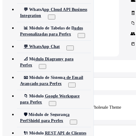
☁️
Core Concord CRM extensions
📊
Management
💬 WhatsApp Cloud API Business
Assets, inventory & more
🧾
Integration
📁
📊 Módulo de Tabelas de Dados
👥
Personalizadas para Perfex
📒
💬 WhatsApp Chat
📐 Módulo Diagramy para
Perfex
📂 View All 10+ Modules →
📧 Módulo de Sistema de Email
Shopify
Avançado para Perfex
📁 Módulo Google Workspace
para Perfex
🛒
Vertex — Premium B2B & Wholesale Theme
🛡️ Módulo de Segurança
PerfShield para Perfex
Outros produtos
🔌 Módulo REST API de Clientes