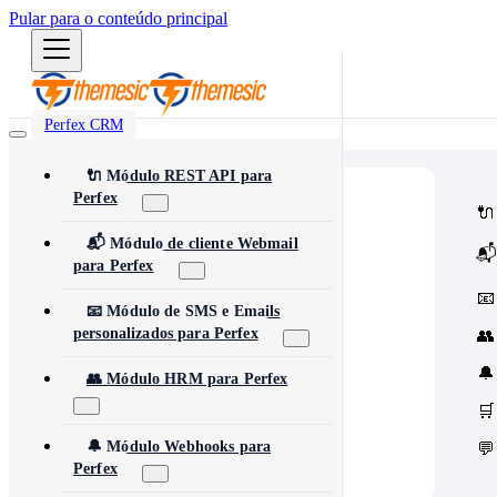
Pular para o conteúdo principal
Perfex CRM
🔌 Módulo REST API para
Perfex
⭐
Popular
🔌
Most popular modules and add-ons
🔗
Integrations
📬 Módulo de cliente Webmail
📬
Third-party services & APIs
para Perfex
⚙️
Automation & Tools
Workflow automation & dev tools
📧
🎨
Themes & Security
📧 Módulo de SMS e Emails
UI customization & protection
personalizados para Perfex
👥
🔔
👥 Módulo HRM para Perfex
🛒
🔔 Módulo Webhooks para
💬
Perfex