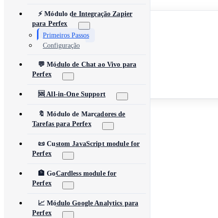
⚡ Módulo de Integração Zapier
English
para Perfex
Español
Français
Primeiros Passos
Deutsch
Configuração
Português
العربية
💬 Módulo de Chat ao Vivo para
简体中文
日本語
Perfex
Русский
Türkçe
🆘 All-in-One Support
Ver Todos os Produtos
🔖 Módulo de Marcadores de
Tarefas para Perfex
📜 Custom JavaScript module for
Perfex
🏦 GoCardless module for
Perfex
📈 Módulo Google Analytics para
Perfex