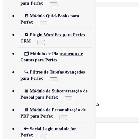
para Perfex
📒 Módulo QuickBooks para
📋
LeadHub SaaS
Perfex
🗣️
FeedbackPulse SaaS
🔄 Plugin WordFex para Perfex
CRM
💡
Idea FMS
🗂️ Módulo de Planeamento de
🔄
WordFex
Contas para Perfex
🖼️
AI Images
🔍 Filtros de Tarefas Avançados
para Perfex
💰
PayPal Donation CF7
📅 Módulo de Subcontratação de
🔗
Content Linker
Pessoal para Perfex
🔄
Perfex Integration for WHMCS
📄 Módulo de Personalização de
PDF para Perfex
🔑 Social Login module for
Perfex
Português