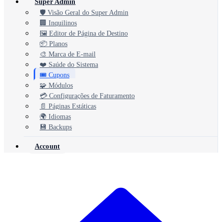
Super Admin
🛡️ Visão Geral do Super Admin
🏢 Inquilinos
🖼️ Editor de Página de Destino
📦 Planos
🎨 Marca de E-mail
❤️ Saúde do Sistema
🎟️ Cupons
🧩 Módulos
💳 Configurações de Faturamento
📄 Páginas Estáticas
🌍 Idiomas
💾 Backups
Account