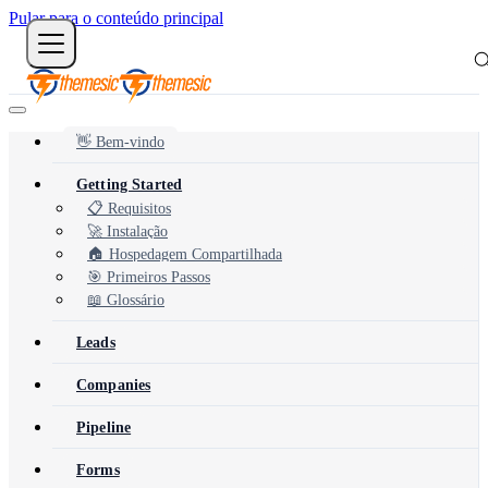
Pular para o conteúdo principal
👋 Bem-vindo
Getting Started
📋 Requisitos
🚀 Instalação
🏠 Hospedagem Compartilhada
🎯 Primeiros Passos
📖 Glossário
Leads
Companies
Pipeline
Forms