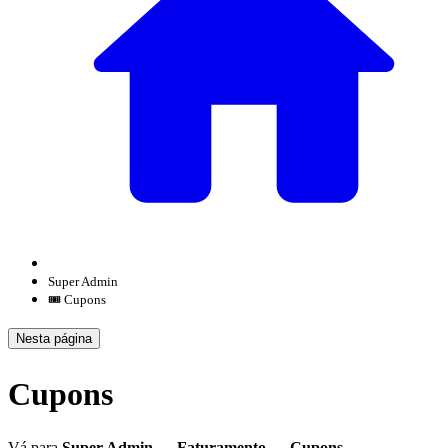
Super Admin
🎟️ Cupons
Nesta página
Cupons
Vá para
Super Admin → Faturamento → Cupons
.