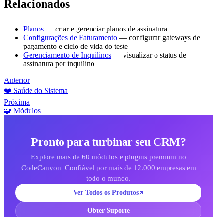
Relacionados
Planos
— criar e gerenciar planos de assinatura
Configurações de Faturamento
— configurar gateways de
pagamento e ciclo de vida do teste
Gerenciamento de Inquilinos
— visualizar o status de
assinatura por inquilino
Anterior
❤️ Saúde do Sistema
Próxima
🧩 Módulos
Pronto para turbinar seu CRM?
Explore mais de 60 módulos e plugins premium no
CodeCanyon. Confiável por mais de 12.000 empresas em
todo o mundo.
Ver Todos os Produtos
Obter Suporte