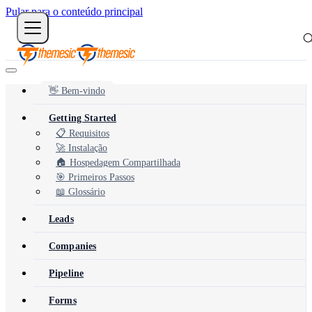
Pular para o conteúdo principal
👋 Bem-vindo
Getting Started
📋 Requisitos
🚀 Instalação
🏠 Hospedagem Compartilhada
🎯 Primeiros Passos
📖 Glossário
Leads
Companies
Pipeline
Forms