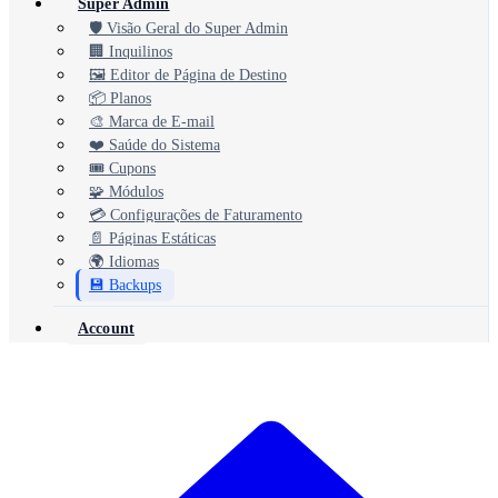
Super Admin
🛡️ Visão Geral do Super Admin
🏢 Inquilinos
🖼️ Editor de Página de Destino
📦 Planos
🎨 Marca de E-mail
❤️ Saúde do Sistema
🎟️ Cupons
🧩 Módulos
💳 Configurações de Faturamento
📄 Páginas Estáticas
🌍 Idiomas
💾 Backups
Account