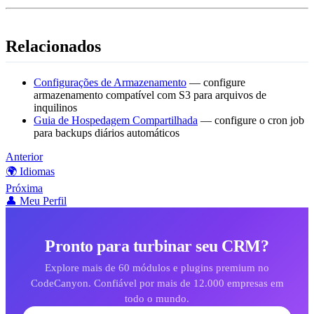
Relacionados
Configurações de Armazenamento
— configure
armazenamento compatível com S3 para arquivos de
inquilinos
Guia de Hospedagem Compartilhada
— configure o cron job
para backups diários automáticos
Anterior
🌍 Idiomas
Próxima
👤 Meu Perfil
Pronto para turbinar seu CRM?
Explore mais de 60 módulos e plugins premium no
CodeCanyon. Confiável por mais de 12.000 empresas em
todo o mundo.