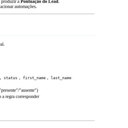
 produzir a
Pontuação do Lead
.
e acionar automações.
al.
,
,
,
status
first_name
last_name
"presente"/"ausente")
o a regra corresponder