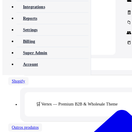
☁️
Core Concord CRM extensions
📊
Management
Integrations
Assets, inventory & more
🧾
Reports
📁
Settings
👥
Billing
📒
Super Admin
📂 View All 10+ Modules →
Account
Shopify
🛒
Vertex — Premium B2B & Wholesale Theme
Outros produtos