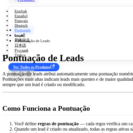
English
Español
Français
Deutsch
Português
العربية
Leads
简体中文
⭐ Pontuação de Leads
日本語
Русский
Pontuação de Leads
Türkçe
Ver Todos os Produtos
A pontuação de leads atribui automaticamente uma pontuação numéric
Pontuações mais altas indicam leads mais quentes e de maior qualida
sempre que um lead é criado ou modificado.
Como Funciona a Pontuação
Você define
regras de pontuação
— cada regra verifica um cam
Quando um lead é criado ou atualizado, todas as regras ativas sã