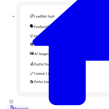
📋
LeadHub SaaS
🗣️
FeedbackPulse SaaS
💡
Idea FMS
🔄
WordFex
🖼️
AI Images
💰
PayPal Donation CF7
🔗
Content Linker
🔄
Perfex Integration for WHMCS
Português