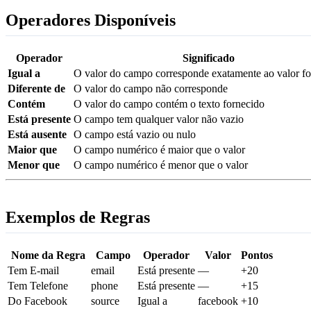
Operadores Disponíveis
Operador
Significado
Igual a
O valor do campo corresponde exatamente ao valor f
Diferente de
O valor do campo não corresponde
Contém
O valor do campo contém o texto fornecido
Está presente
O campo tem qualquer valor não vazio
Está ausente
O campo está vazio ou nulo
Maior que
O campo numérico é maior que o valor
Menor que
O campo numérico é menor que o valor
Exemplos de Regras
Nome da Regra
Campo
Operador
Valor
Pontos
Tem E-mail
email
Está presente
—
+20
Tem Telefone
phone
Está presente
—
+15
Do Facebook
source
Igual a
facebook
+10