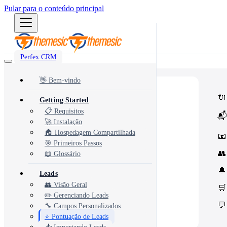
Pular para o conteúdo principal
Perfex CRM
👋 Bem-vindo
⭐
Popular
🔌
Getting Started
Most popular modules and add-ons
🔗
Integrations
📋 Requisitos
📬
Third-party services & APIs
🚀 Instalação
⚙️
Automation & Tools
Workflow automation & dev tools
🏠 Hospedagem Compartilhada
📧
🎨
Themes & Security
🎯 Primeiros Passos
UI customization & protection
👥
📖 Glossário
🔔
Leads
👥 Visão Geral
🛒
✏️ Gerenciando Leads
💬
🔧 Campos Personalizados
⭐ Pontuação de Leads