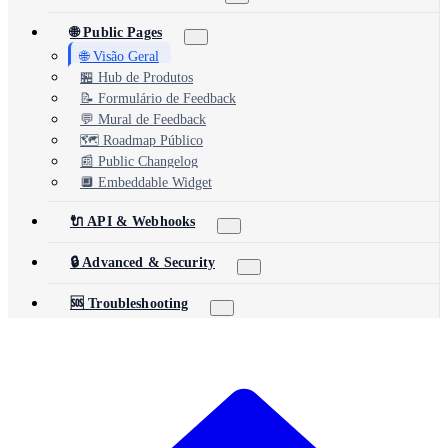
🌐 Public Pages
🌐 Visão Geral
🏪 Hub de Produtos
📝 Formulário de Feedback
💬 Mural de Feedback
🗺️ Roadmap Público
📰 Public Changelog
🔲 Embeddable Widget
🔌 API & Webhooks
🔒 Advanced & Security
🆘 Troubleshooting