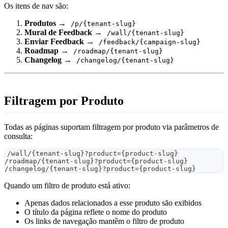
Os itens de nav são:
Produtos
→
/p/{tenant-slug}
Mural de Feedback
→
/wall/{tenant-slug}
Enviar Feedback
→
/feedback/{campaign-slug}
Roadmap
→
/roadmap/{tenant-slug}
Changelog
→
/changelog/{tenant-slug}
Filtragem por Produto
Todas as páginas suportam filtragem por produto via parâmetros de
consulta:
/wall/{tenant-slug}?product={product-slug}
/roadmap/{tenant-slug}?product={product-slug}
/changelog/{tenant-slug}?product={product-slug}
Quando um filtro de produto está ativo:
Apenas dados relacionados a esse produto são exibidos
O título da página reflete o nome do produto
Os links de navegação mantêm o filtro de produto