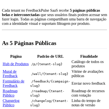
Cada tenant no FeedbackPulse SaaS recebe
5 páginas públicas
belas e interconectadas
que seus usuários finais podem acessar sem
fazer login. Todas as páginas compartilham uma barra de navegação
com a identidade visual e suportam filtragem por produto.
As 5 Páginas Públicas
Página
Padrão de URL
Finalidade
Catálogo de todos os
Hub de Produtos
/p/{tenant-slug}
produtos
Mural de
Vitrine de avaliações
/wall/{tenant-slug}
Feedback
públicas
Formulário de
/feedback/{campaign-
Enviar novo feedback
Feedback
slug}
Roadmap
Roadmap de recursos
/roadmap/{tenant-
Público
com votação
slug}
Changelog
Linha do tempo de
/changelog/{tenant-
Público
notas de versão
slug}