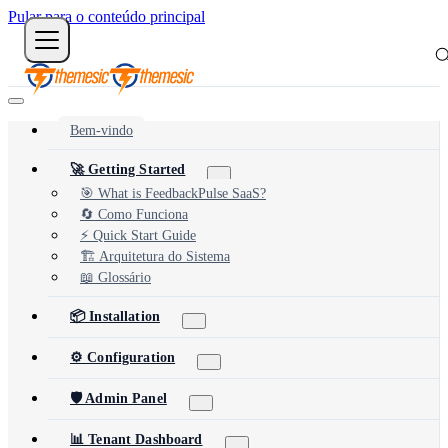
Pular para o conteúdo principal
Bem-vindo
🚀 Getting Started
🎯 What is FeedbackPulse SaaS?
🔄 Como Funciona
⚡ Quick Start Guide
🏗️ Arquitetura do Sistema
📖 Glossário
📦 Installation
⚙️ Configuration
🛡️ Admin Panel
📊 Tenant Dashboard