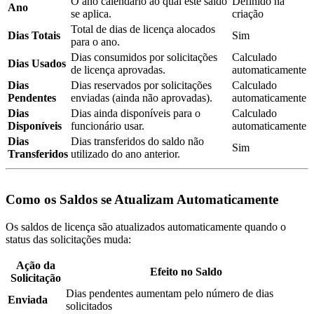
O ano calendário ao qual este saldo
Definido na
Ano
se aplica.
criação
Total de dias de licença alocados
Dias Totais
Sim
para o ano.
Dias consumidos por solicitações
Calculado
Dias Usados
de licença aprovadas.
automaticamente
Dias
Dias reservados por solicitações
Calculado
Pendentes
enviadas (ainda não aprovadas).
automaticamente
Dias
Dias ainda disponíveis para o
Calculado
Disponíveis
funcionário usar.
automaticamente
Dias
Dias transferidos do saldo não
Sim
Transferidos
utilizado do ano anterior.
Como os Saldos se Atualizam Automaticamente
Os saldos de licença são atualizados automaticamente quando o
status das solicitações muda:
Ação da
Efeito no Saldo
Solicitação
Dias pendentes aumentam pelo número de dias
Enviada
solicitados