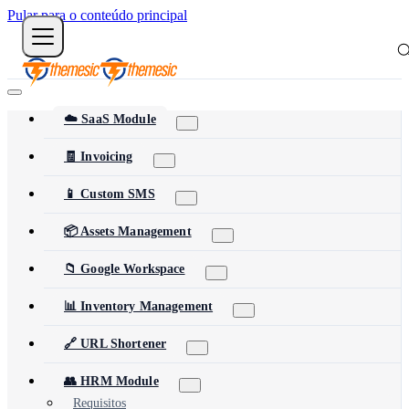
Pular para o conteúdo principal
☁️ SaaS Module
🧾 Invoicing
📱 Custom SMS
📦 Assets Management
📁 Google Workspace
📊 Inventory Management
🔗 URL Shortener
👥 HRM Module
Requisitos