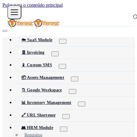
Pular para o conteúdo principal
☁️ SaaS Module
🧾 Invoicing
📱 Custom SMS
📦 Assets Management
📁 Google Workspace
📊 Inventory Management
🔗 URL Shortener
👥 HRM Module
Requisitos