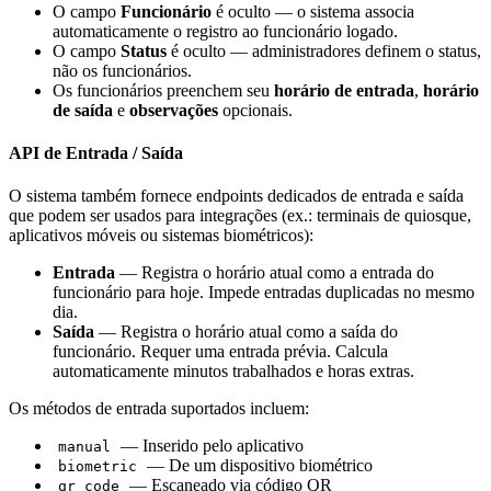
O campo
Funcionário
é oculto — o sistema associa
automaticamente o registro ao funcionário logado.
O campo
Status
é oculto — administradores definem o status,
não os funcionários.
Os funcionários preenchem seu
horário de entrada
,
horário
de saída
e
observações
opcionais.
API de Entrada / Saída
O sistema também fornece endpoints dedicados de entrada e saída
que podem ser usados para integrações (ex.: terminais de quiosque,
aplicativos móveis ou sistemas biométricos):
Entrada
— Registra o horário atual como a entrada do
funcionário para hoje. Impede entradas duplicadas no mesmo
dia.
Saída
— Registra o horário atual como a saída do
funcionário. Requer uma entrada prévia. Calcula
automaticamente minutos trabalhados e horas extras.
Os métodos de entrada suportados incluem:
— Inserido pelo aplicativo
manual
— De um dispositivo biométrico
biometric
— Escaneado via código QR
qr_code