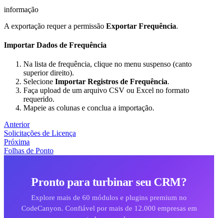
informação
A exportação requer a permissão
Exportar Frequência
.
Importar Dados de Frequência
Na lista de frequência, clique no menu suspenso (canto
superior direito).
Selecione
Importar Registros de Frequência
.
Faça upload de um arquivo CSV ou Excel no formato
requerido.
Mapeie as colunas e conclua a importação.
Anterior
Solicitações de Licença
Próxima
Folhas de Ponto
Pronto para turbinar seu CRM?
Explore mais de 60 módulos e plugins premium no
CodeCanyon. Confiável por mais de 12.000 empresas em