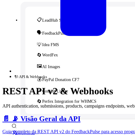
📋
LeadHub SaaS
🗣️
FeedbackPulse SaaS
💡
Idea FMS
🔄
WordFex
🖼️
AI Images
🔌 API & Webhooks
💰
PayPal Donation CF7
REST API v2 & Webhooks
🔗
Content Linker
🔄
Perfex Integration for WHMCS
API authentication, submissions, products, campaigns endpoints, we
📄️
📡 Visão Geral da API
Guia completo da REST API v2 do FeedbackPulse para acesso program
Português