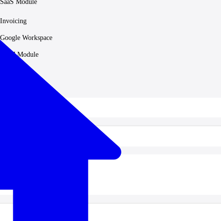
SaaS Module
Invoicing
Google Workspace
HRM Module
Accounting