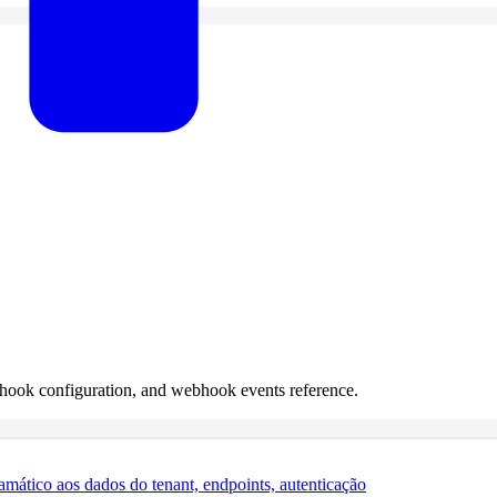
bhook configuration, and webhook events reference.
ático aos dados do tenant, endpoints, autenticação