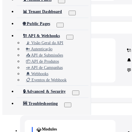
📂 View All 40+ Modules →
📊 Tenant Dashboard
🌐 Public Pages
Rise CRM
🔌 API & Webhooks
📡 Visão Geral da API
🧩
Modules
🔑 Autenticação
🔌
Core Rise CRM extensions
📥 API de Submissões
⚙️
Automation & API
🔔
Security and third-party tools
📦 API de Produtos
📣 API de Campanhas
💬
🔔 Webhooks
📋 Eventos de Webhook
🔒 Advanced & Security
📂 View All 5 Plugins →
🆘 Troubleshooting
Concord CRM
💎
Modules