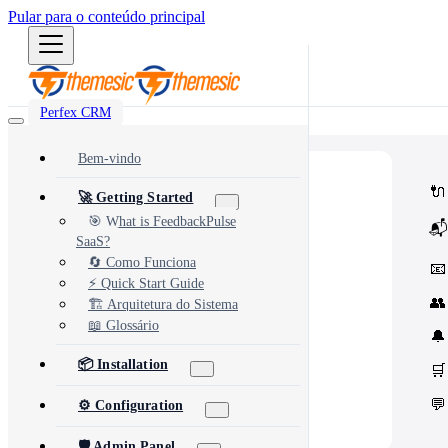
Pular para o conteúdo principal
Perfex CRM
Bem-vindo
⭐
Popular
🔌
🚀 Getting Started
Most popular modules and add-ons
🔗
Integrations
🎯 What is FeedbackPulse
📬
Third-party services & APIs
SaaS?
⚙️
Automation & Tools
Workflow automation & dev tools
🔄 Como Funciona
📧
🎨
Themes & Security
⚡ Quick Start Guide
UI customization & protection
👥
🏗️ Arquitetura do Sistema
📖 Glossário
🔔
📦 Installation
🛒
💬
⚙️ Configuration
🛡️ Admin Panel