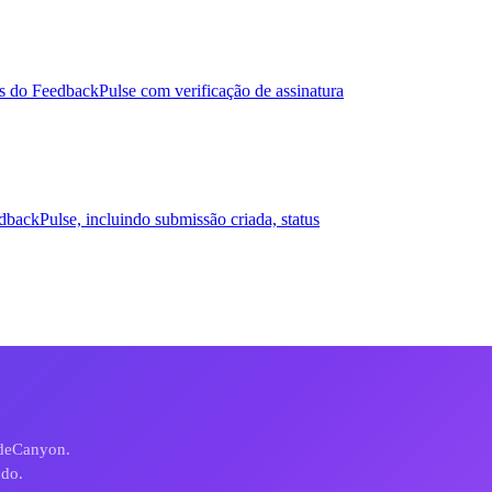
 do FeedbackPulse com verificação de assinatura
backPulse, incluindo submissão criada, status
odeCanyon.
ndo.