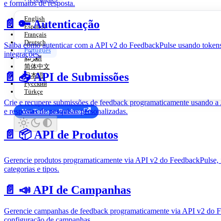
e formatos de resposta.
English
📄️
🔑 Autenticação
Español
Français
Deutsch
Saiba como autenticar com a API v2 do FeedbackPulse usando tokens 
Português
integrações.
العربية
简体中文
📄️
📥 API de Submissões
日本語
Русский
Türkçe
Crie e recupere submissões de feedback programaticamente usando a
e respostas de pesquisas personalizadas.
Ver Todos os Produtos
📄️
📦 API de Produtos
Gerencie produtos programaticamente via API v2 do FeedbackPulse, i
categorias e tipos.
📄️
📣 API de Campanhas
Gerencie campanhas de feedback programaticamente via API v2 do Fee
configuração de campanhas.