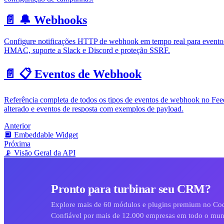
📄️
🔔 Webhooks
Configure notificações HTTP de webhook em tempo real para eventos
HMAC, suporte a Slack e Discord e proteção SSRF.
📄️
📋 Eventos de Webhook
Referência completa de todos os tipos de eventos de webhook no Feed
alterado e eventos de resposta com exemplos de payload.
Anterior
🔲 Embeddable Widget
Próxima
📡 Visão Geral da API
Pronto para turbinar seu CRM?
Explore mais de 60 módulos e plugins premium no C
Confiável por mais de 12.000 empresas em todo o mu