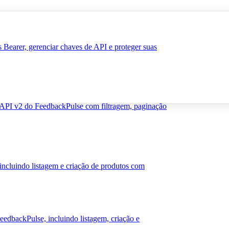
Bearer, gerenciar chaves de API e proteger suas
 API v2 do FeedbackPulse com filtragem, paginação
ncluindo listagem e criação de produtos com
dbackPulse, incluindo listagem, criação e