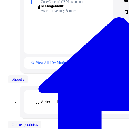
☁️
Core Concord CRM extensions
📊
Management
Assets, inventory & more
🧾
📁
👥
📒
📂 View All 10+ Modules →
Shopify
🛒
Vertex — Premium B2B & Wholesale Theme
Outros produtos