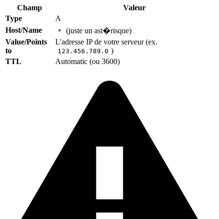
Champ
Valeur
Type
A
Host/Name
(juste un ast�risque)
*
Value/Points
L'adresse IP de votre serveur (ex.
to
)
123.456.789.0
TTL
Automatic (ou 3600)