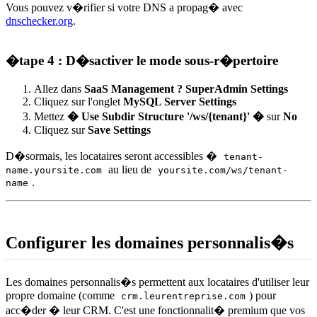
Vous pouvez v�rifier si votre DNS a propag� avec
dnschecker.org
.
�tape 4 : D�sactiver le mode sous-r�pertoire
Allez dans
SaaS Management ? SuperAdmin Settings
Cliquez sur l'onglet
MySQL Server Settings
Mettez
� Use Subdir Structure '/ws/{tenant}' �
sur
No
Cliquez sur
Save Settings
D�sormais, les locataires seront accessibles �
tenant-
au lieu de
name.yoursite.com
yoursite.com/ws/tenant-
.
name
Configurer les domaines personnalis�s
Les domaines personnalis�s permettent aux locataires d'utiliser leur
propre domaine (comme
) pour
crm.leurentreprise.com
acc�der � leur CRM. C'est une fonctionnalit� premium que vos