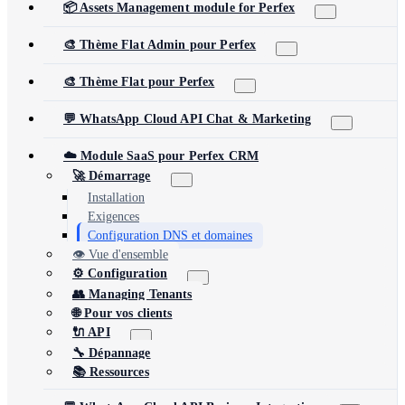
📦 Assets Management module for Perfex
🎨 Thème Flat Admin pour Perfex
🎨 Thème Flat pour Perfex
💬 WhatsApp Cloud API Chat & Marketing
☁️ Module SaaS pour Perfex CRM
🚀 Démarrage
Installation
Exigences
Configuration DNS et domaines
👁️ Vue d'ensemble
⚙️ Configuration
👥 Managing Tenants
🌐 Pour vos clients
🔌 API
🔧 Dépannage
📚 Ressources