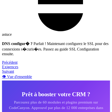
astuce
DNS configur� ?
Parfait ! Maintenant configurez le SSL pour des
connexions s�curis�es. Passez au guide SSL Configuration
ensuite.
Précédent
Exigences
Suivant
👁️ Vue d'ensemble
Prêt à booster votre CRM ?
Parcourez plus de 60 modules et plugins premium sur
CodeCanyon. Approuvé par plus de 12 000 entreprises dans