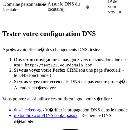
IP de
A (sur le DNS du
Domaine personnalis�
votre
@
locataire)
locataire
serveur
Tester votre configuration DNS
Apr�s avoir effectu� des changements DNS, testez :
Ouvrez un navigateur
et naviguez vers un sous-domaine de
test :
http://test123.yourdomain.com
Si vous voyez votre Perfex CRM
(ou une page d'accueil) -
le DNS fonctionne !
Si vous voyez une erreur
- le DNS n'a pas encore propag�.
Attendez et r�essayez.
Vous pouvez aussi utiliser ces outils en ligne pour v�rifier :
dnschecker.org
- V�rifier la propagation DNS dans le monde
mxtoolbox.com/DNSLookup.aspx
- Recherche DNS
d�taill�e