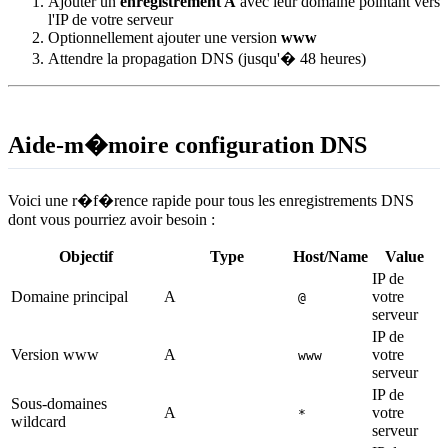
Ajouter un
enregistrement A
avec leur domaine pointant vers
l'IP de votre serveur
Optionnellement ajouter une version
www
Attendre la propagation DNS (jusqu'� 48 heures)
Aide-m�moire configuration DNS
Voici une r�f�rence rapide pour tous les enregistrements DNS
dont vous pourriez avoir besoin :
Objectif
Type
Host/Name
Value
IP de
Domaine principal
A
votre
@
serveur
IP de
Version www
A
votre
www
serveur
IP de
Sous-domaines
A
votre
*
wildcard
serveur