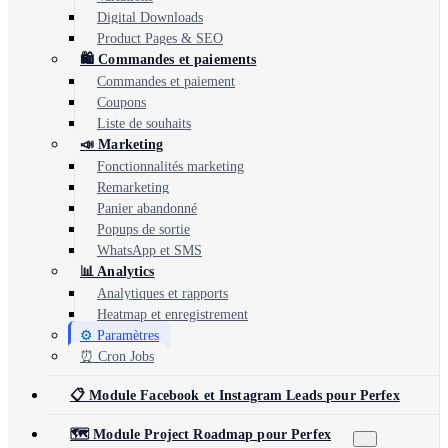
Digital Downloads
Product Pages & SEO
🛍️ Commandes et paiements
Commandes et paiement
Coupons
Liste de souhaits
📣 Marketing
Fonctionnalités marketing
Remarketing
Panier abandonné
Popups de sortie
WhatsApp et SMS
📊 Analytics
Analytiques et rapports
Heatmap et enregistrement
⚙️ Paramètres
⏰ Cron Jobs
📋 Module Facebook et Instagram Leads pour Perfex
🗺️ Module Project Roadmap pour Perfex