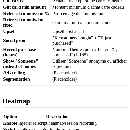
Gift cards
Achat et redemption de cartes cadeaux
Gift card min amount
Montant minimum d'achat carte cadeau
Referral commission %
Pourcentage de commission
Referral commission
Commission fixe par commande
fixed
Upsell
Upsell post-achat
"X customers bought" + "X just
Social proof
purchased"
Recent purchase
Nombre d'heures pour afficher "X just
(hours)
purchased" (1-168)
Show "Someone"
Utiliser "Someone" anonyme ou afficher
instead of names
le prénom
A/B testing
(Placeholder)
Segmentation
(Placeholder)
Heatmap
Option
Description
Enable
Injecter le script heatmap/session recording
Script
Collez le JavaScript du fournisseur