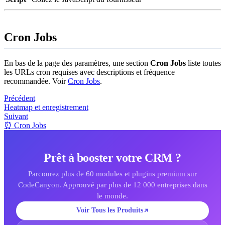
Cron Jobs
En bas de la page des paramètres, une section
Cron Jobs
liste toutes
les URLs cron requises avec descriptions et fréquence
recommandée. Voir
Cron Jobs
.
Précédent
Heatmap et enregistrement
Suivant
⏰ Cron Jobs
Prêt à booster votre CRM ?
Parcourez plus de 60 modules et plugins premium sur
CodeCanyon. Approuvé par plus de 12 000 entreprises dans
le monde.
Voir Tous les Produits