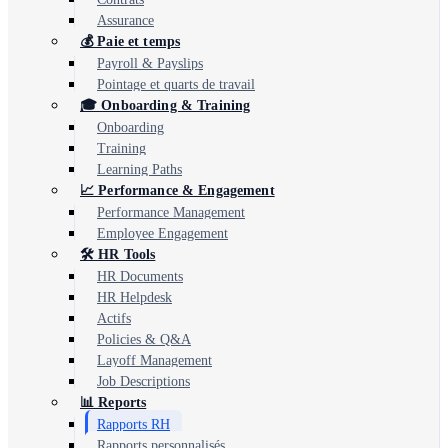
Assurance
💰 Paie et temps
Payroll & Payslips
Pointage et quarts de travail
🎓 Onboarding & Training
Onboarding
Training
Learning Paths
📈 Performance & Engagement
Performance Management
Employee Engagement
🛠️ HR Tools
HR Documents
HR Helpdesk
Actifs
Policies & Q&A
Layoff Management
Job Descriptions
📊 Reports
Rapports RH
Rapports personnalisés