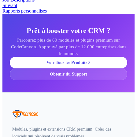
Suivant
Rapports personnalisés
Prêt à booster votre CRM ?
Parcourez plus de 60 modules et plugins premium sur
CodeCanyon. Approuvé par plus de 12 000 entreprises dans
le monde.
Voir Tous les Produits
Obtenir du Support
Modules, plugins et extensions CRM premium. Créer des
logiciels qui résolvent de vrais problèmes.