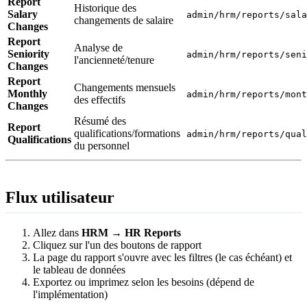
Report
Historique des
Salary
admin/hrm/reports/sal
changements de salaire
Changes
Report
Analyse de
Seniority
admin/hrm/reports/sen
l'ancienneté/tenure
Changes
Report
Changements mensuels
Monthly
admin/hrm/reports/mon
des effectifs
Changes
Résumé des
Report
qualifications/formations
admin/hrm/reports/qua
Qualifications
du personnel
Flux utilisateur
Allez dans
HRM
→
HR Reports
Cliquez sur l'un des boutons de rapport
La page du rapport s'ouvre avec les filtres (le cas échéant) et
le tableau de données
Exportez ou imprimez selon les besoins (dépend de
l'implémentation)