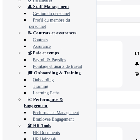
⚙️ Paramètres
👤 Staff Management
📂 View All 40+ Modules →
Gestion du personnel
Profil du membre du
personnel
Rise CRM
📝 Contrats et assurances
Contrats
Assurance
🧩
Modules
🔌
💰 Paie et temps
Core Rise CRM extensions
Payroll & Payslips
⚙️
Automation & API
🔔
Security and third-party tools
Pointage et quarts de travail
🎓 Onboarding & Training
💬
Onboarding
Training
Learning Paths
📂 View All 5 Plugins →
📈 Performance &
Engagement
Performance Management
Concord CRM
Employee Engagement
🛠️ HR Tools
HR Documents
💎
Modules
HR Helpdesk