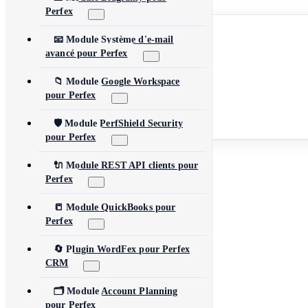
Perfex
English
Español
📧 Module Système d'e-mail
Français
avancé pour Perfex
Deutsch
Português
العربية
📁 Module Google Workspace
简体中文
pour Perfex
日本語
Русский
🛡️ Module PerfShield Security
Türkçe
pour Perfex
Parcourir tous les produits
🔌 Module REST API clients pour
Perfex
📒 Module QuickBooks pour
Perfex
🔄 Plugin WordFex pour Perfex
CRM
🗂️ Module Account Planning
pour Perfex