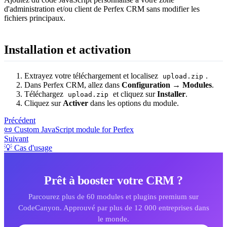
d'administration et/ou client de Perfex CRM sans modifier les
fichiers principaux.
Installation et activation
Extrayez votre téléchargement et localisez
.
upload.zip
Dans Perfex CRM, allez dans
Configuration → Modules
.
Téléchargez
et cliquez sur
Installer
.
upload.zip
Cliquez sur
Activer
dans les options du module.
Précédent
📜 Custom JavaScript module for Perfex
Suivant
💡 Cas d'usage
Prêt à booster votre CRM ?
Parcourez plus de 60 modules et plugins premium sur
CodeCanyon. Approuvé par plus de 12 000 entreprises dans
le monde.