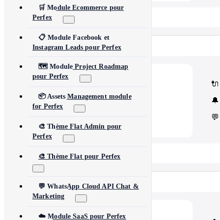
🛒 Module Ecommerce pour
📂 View All 40+ Modules →
Perfex
📋 Module Facebook et
Rise CRM
Instagram Leads pour Perfex
🗺️ Module Project Roadmap
pour Perfex
🧩
Modules
🔌
Core Rise CRM extensions
⚙️
Automation & API
📦 Assets Management module
🔔
Security and third-party tools
for Perfex
💬
🎨 Thème Flat Admin pour
Perfex
📂 View All 5 Plugins →
🎨 Thème Flat pour Perfex
Concord CRM
💬 WhatsApp Cloud API Chat &
Marketing
💎
Modules
☁️ Module SaaS pour Perfex