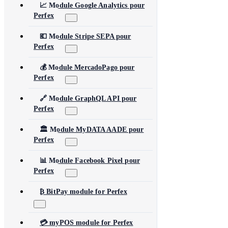
📈 Module Google Analytics pour
Perfex
💶 Module Stripe SEPA pour
Perfex
💰 Module MercadoPago pour
Perfex
🔗 Module GraphQL API pour
Perfex
🏛️ Module MyDATA AADE pour
Perfex
📊 Module Facebook Pixel pour
Perfex
₿ BitPay module for Perfex
💳 myPOS module for Perfex