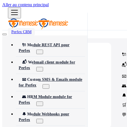
Aller au contenu principal
Perfex CRM
🔌 Module REST API pour
Perfex
⭐
Popular
🔌
Most popular modules and add-ons
🔗
Integrations
📬 Webmail client module for
📬
Third-party services & APIs
Perfex
⚙️
Automation & Tools
Workflow automation & dev tools
📧
🎨
Themes & Security
📧 Custom SMS & Emails module
UI customization & protection
for Perfex
👥
🔔
👥 HRM Module module for
Perfex
🛒
🔔 Module Webhooks pour
💬
Perfex