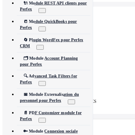
🔌 Module REST API clients pour
Perfex
📋
LeadHub SaaS
📒 Module QuickBooks pour
Perfex
🗣️
FeedbackPulse SaaS
🔄 Plugin WordFex pour Perfex
💡
Idea FMS
CRM
🔄
WordFex
🗂️ Module Account Planning
pour Perfex
🖼️
AI Images
🔍 Advanced Task Filters for
💰
PayPal Donation CF7
Perfex
🔗
Content Linker
📅 Module Externalisation du
personnel pour Perfex
🔄
Perfex Integration for WHMCS
📄 PDF Customizer module for
Perfex
🔑 Module Connexion sociale
Français