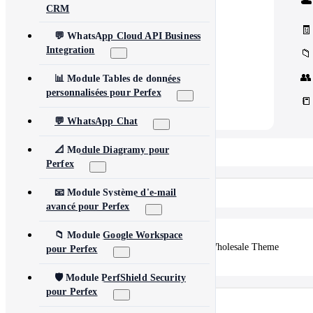
☁️
Core Concord CRM extensions
CRM
📊
Management
Assets, inventory & more
🧾
💬 WhatsApp Cloud API Business
Integration
📁
👥
📊 Module Tables de données
personnalisées pour Perfex
📒
💬 WhatsApp Chat
📐 Module Diagramy pour
📂 View All 10+ Modules →
Perfex
Shopify
📧 Module Système d'e-mail
avancé pour Perfex
📁 Module Google Workspace
🛒
Vertex — Premium B2B & Wholesale Theme
pour Perfex
🛡️ Module PerfShield Security
pour Perfex
Autres produits