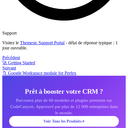
Support
Visitez le
Themesic Support Portal
- délai de réponse typique : 1
jour ouvrable.
Précédent
🚀 Getting Started
Suivant
📁 Google Workspace module for Perfex
Prêt à booster votre CRM ?
Parcourez plus de 60 modules et plugins premium sur
CodeCanyon. Approuvé par plus de 12 000 entreprises dans
le monde.
Voir Tous les Produits