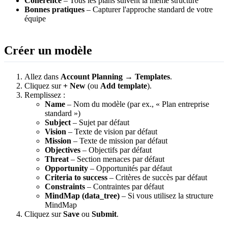
Cohérence
– Tous les plans suivent la même structure
Bonnes pratiques
– Capturer l'approche standard de votre
équipe
Créer un modèle
Allez dans
Account Planning
→
Templates
.
Cliquez sur
+ New
(ou
Add template
).
Remplissez :
Name
– Nom du modèle (par ex., « Plan entreprise
standard »)
Subject
– Sujet par défaut
Vision
– Texte de vision par défaut
Mission
– Texte de mission par défaut
Objectives
– Objectifs par défaut
Threat
– Section menaces par défaut
Opportunity
– Opportunités par défaut
Criteria to success
– Critères de succès par défaut
Constraints
– Contraintes par défaut
MindMap (data_tree)
– Si vous utilisez la structure
MindMap
Cliquez sur
Save
ou
Submit
.