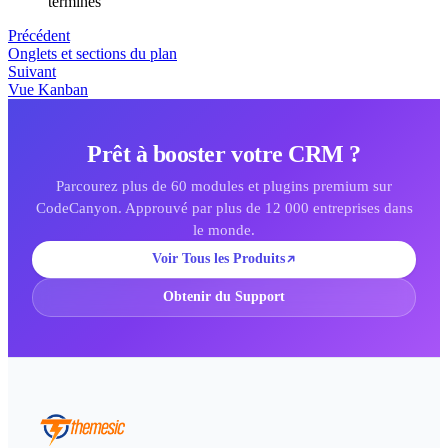
terminés
Précédent
Onglets et sections du plan
Suivant
Vue Kanban
Prêt à booster votre CRM ?
Parcourez plus de 60 modules et plugins premium sur
CodeCanyon. Approuvé par plus de 12 000 entreprises dans
le monde.
Voir Tous les Produits
Obtenir du Support