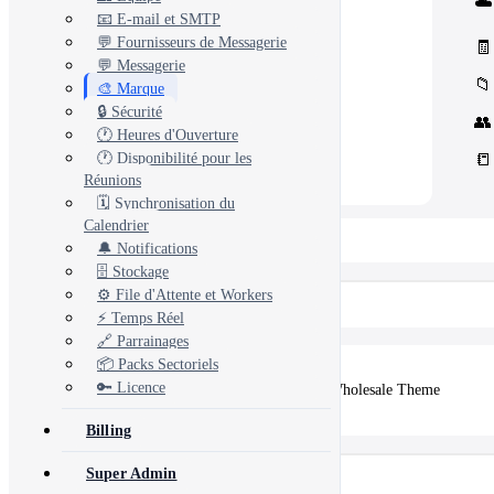
☁️
Core Concord CRM extensions
📧 E-mail et SMTP
📊
Management
Assets, inventory & more
💬 Fournisseurs de Messagerie
🧾
💬 Messagerie
📁
🎨 Marque
🔒 Sécurité
👥
🕐 Heures d'Ouverture
📒
🕐 Disponibilité pour les
Réunions
🗓️ Synchronisation du
Calendrier
📂 View All 10+ Modules →
🔔 Notifications
🗄️ Stockage
⚙️ File d'Attente et Workers
Shopify
⚡ Temps Réel
🔗 Parrainages
📦 Packs Sectoriels
🔑 Licence
🛒
Vertex — Premium B2B & Wholesale Theme
Billing
Super Admin
Autres produits