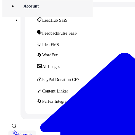
Account
📋
LeadHub SaaS
🗣️
FeedbackPulse SaaS
💡
Idea FMS
🔄
WordFex
🖼️
AI Images
💰
PayPal Donation CF7
🔗
Content Linker
🔄
Perfex Integration for WHMCS
Français