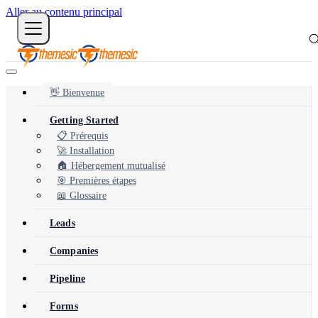
Aller au contenu principal
👋 Bienvenue
Getting Started
📋 Prérequis
🚀 Installation
🏠 Hébergement mutualisé
🎯 Premières étapes
📖 Glossaire
Leads
Companies
Pipeline
Forms