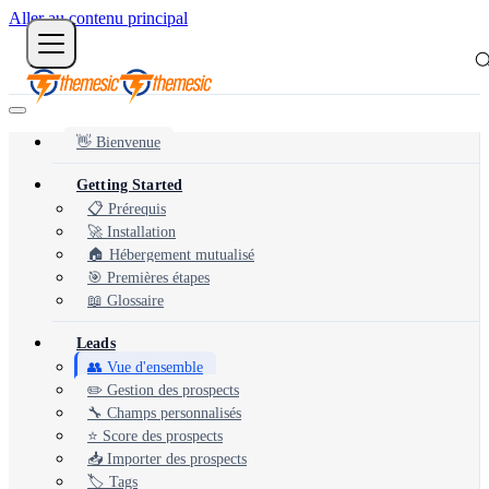
Aller au contenu principal
👋 Bienvenue
Getting Started
📋 Prérequis
🚀 Installation
🏠 Hébergement mutualisé
🎯 Premières étapes
📖 Glossaire
Leads
👥 Vue d'ensemble
✏️ Gestion des prospects
🔧 Champs personnalisés
⭐ Score des prospects
📥 Importer des prospects
🏷️ Tags