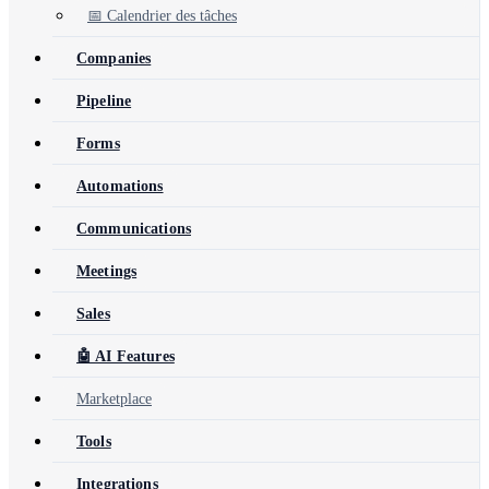
📅 Calendrier des tâches
Companies
Pipeline
Forms
Automations
Communications
Meetings
Sales
🤖 AI Features
Marketplace
Tools
Integrations