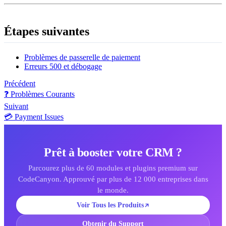
Étapes suivantes
Problèmes de passerelle de paiement
Erreurs 500 et débogage
Précédent
❓ Problèmes Courants
Suivant
💳 Payment Issues
Prêt à booster votre CRM ?
Parcourez plus de 60 modules et plugins premium sur
CodeCanyon. Approuvé par plus de 12 000 entreprises dans
le monde.
Voir Tous les Produits
Obtenir du Support