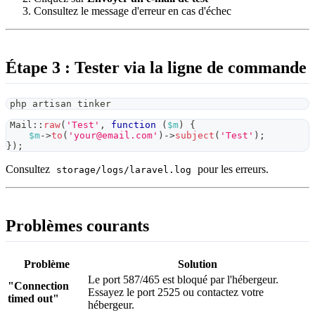
Consultez le message d'erreur en cas d'échec
Étape 3 : Tester via la ligne de commande
php artisan tinker
Mail
::
raw
(
'Test'
,
function
(
$m
)
{
$m
->
to
(
'
your@email.com
'
)
->
subject
(
'Test'
)
;
}
)
;
Consultez
pour les erreurs.
storage/logs/laravel.log
Problèmes courants
Problème
Solution
Le port 587/465 est bloqué par l'hébergeur.
"Connection
Essayez le port 2525 ou contactez votre
timed out"
hébergeur.