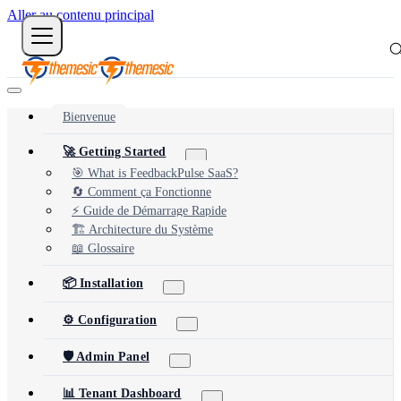
Aller au contenu principal
Bienvenue
🚀 Getting Started
🎯 What is FeedbackPulse SaaS?
🔄 Comment ça Fonctionne
⚡ Guide de Démarrage Rapide
🏗️ Architecture du Système
📖 Glossaire
📦 Installation
⚙️ Configuration
🛡️ Admin Panel
📊 Tenant Dashboard