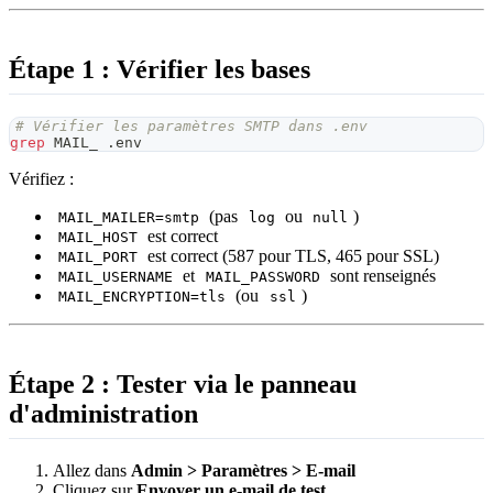
Étape 1 : Vérifier les bases
# Vérifier les paramètres SMTP dans .env
grep
 MAIL_ .env
Vérifiez :
(pas
ou
)
MAIL_MAILER=smtp
log
null
est correct
MAIL_HOST
est correct (587 pour TLS, 465 pour SSL)
MAIL_PORT
et
sont renseignés
MAIL_USERNAME
MAIL_PASSWORD
(ou
)
MAIL_ENCRYPTION=tls
ssl
Étape 2 : Tester via le panneau
d'administration
Allez dans
Admin > Paramètres > E-mail
Cliquez sur
Envoyer un e-mail de test