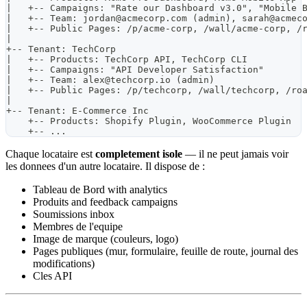
|   +-- Campaigns: "Rate our Dashboard v3.0", "Mobile 
|   +-- Team: 
jordan@acmecorp.com
 (admin), 
sarah@acmec
|   +-- Public Pages: /p/acme-corp, /wall/acme-corp, /
|
+-- Tenant: TechCorp
|   +-- Products: TechCorp API, TechCorp CLI
|   +-- Campaigns: "API Developer Satisfaction"
|   +-- Team: 
alex@techcorp.io
 (admin)
|   +-- Public Pages: /p/techcorp, /wall/techcorp, /ro
|
+-- Tenant: E-Commerce Inc
    +-- Products: Shopify Plugin, WooCommerce Plugin
    +-- ...
Chaque locataire est
completement isole
— il ne peut jamais voir
les donnees d'un autre locataire. Il dispose de :
Tableau de Bord with analytics
Produits and feedback campaigns
Soumissions inbox
Membres de l'equipe
Image de marque (couleurs, logo)
Pages publiques (mur, formulaire, feuille de route, journal des
modifications)
Cles API