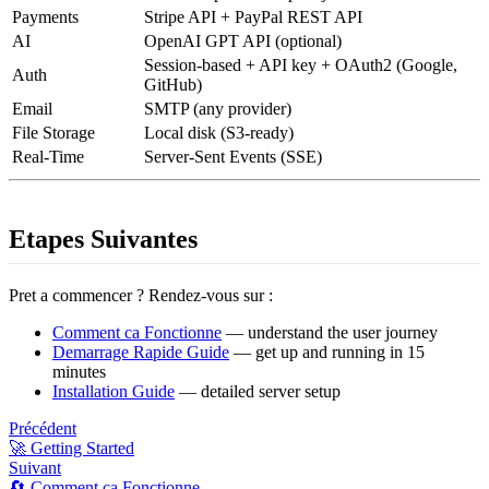
Payments
Stripe API + PayPal REST API
AI
OpenAI GPT API (optional)
Session-based + API key + OAuth2 (Google,
Auth
GitHub)
Email
SMTP (any provider)
File Storage
Local disk (S3-ready)
Real-Time
Server-Sent Events (SSE)
Etapes Suivantes
Pret a commencer ? Rendez-vous sur :
Comment ca Fonctionne
— understand the user journey
Demarrage Rapide Guide
— get up and running in 15
minutes
Installation Guide
— detailed server setup
Précédent
🚀 Getting Started
Suivant
🔄 Comment ça Fonctionne