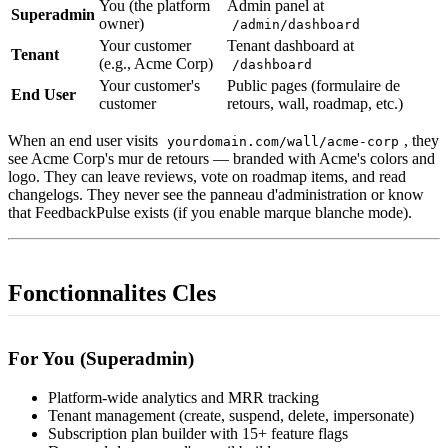
You (the platform
Admin panel at
Superadmin
owner)
/admin/dashboard
Your customer
Tenant dashboard at
Tenant
(e.g., Acme Corp)
/dashboard
Your customer's
Public pages (formulaire de
End User
customer
retours, wall, roadmap, etc.)
When an end user visits
, they
yourdomain.com/wall/acme-corp
see Acme Corp's mur de retours — branded with Acme's colors and
logo. They can leave reviews, vote on roadmap items, and read
changelogs. They never see the panneau d'administration or know
that FeedbackPulse exists (if you enable marque blanche mode).
Fonctionnalites Cles
For You (Superadmin)
Platform-wide analytics and MRR tracking
Tenant management (create, suspend, delete, impersonate)
Subscription plan builder with 15+ feature flags