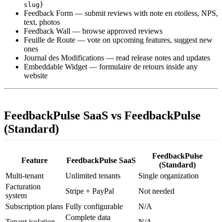
slug}
Feedback Form — submit reviews with note en etoiless, NPS,
text, photos
Feedback Wall — browse approved reviews
Feuille de Route — vote on upcoming features, suggest new
ones
Journal des Modifications — read release notes and updates
Embeddable Widget — formulaire de retours inside any
website
FeedbackPulse SaaS vs FeedbackPulse
(Standard)
FeedbackPulse
Feature
FeedbackPulse SaaS
(Standard)
Multi-tenant
Unlimited tenants
Single organization
Facturation
Stripe + PayPal
Not needed
system
Subscription plans
Fully configurable
N/A
Complete data
Tenant isolation
N/A