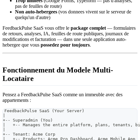
Trop limitees
(Google Forms, Typeform — pas d'analyses,
pas de feuilles de route)
Non auto-hebergees
(vos donnees vivent sur le serveur de
quelqu'un d'autre)
FeedbackPulse SaaS vous offre le
package complet
— formulaires
de retours, analyses, IA, feuilles de route publiques, journaux de
modifications et facturation — dans une seule application auto-
hebergee que vous
possedez pour toujours
.
Fonctionnement du Modele Multi-
Locataire
Pensez a FeedbackPulse SaaS comme un immeuble avec des
appartements :
FeedbackPulse SaaS (Your Server)
|
+-- Superadmin (You)
|   +-- Manages the entire platform, plans, tenants, b
|
+-- Tenant: Acme Corp
|   +-- Products: Acme Pro Dashboard, Acme Mobile App