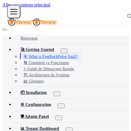
Aller au contenu principal
Bienvenue
🚀 Getting Started
🎯 What is FeedbackPulse SaaS?
🔄 Comment ça Fonctionne
⚡ Guide de Démarrage Rapide
🏗️ Architecture du Système
📖 Glossaire
📦 Installation
⚙️ Configuration
🛡️ Admin Panel
📊 Tenant Dashboard