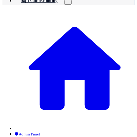
🆘 Troubleshooting
🛡️ Admin Panel