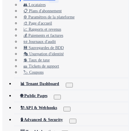
👥 Locataires
📋 Plans d'abonnement
⚙️ Paramètres de la plateforme
🎨 Page d'accueil
📈 Rapports et revenus
💰 Paiements et factures
📜 Journaux d'audit
💾 Sauvegardes de BDD
🎭 Usurpation d'identité
💲 Taux de taxe
🎫 Tickets de support
🏷️ Coupons
📊 Tenant Dashboard
🌐 Public Pages
🔌 API & Webhooks
🔒 Advanced & Security