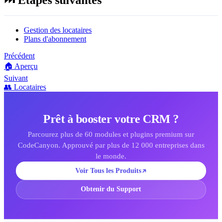
Gestion des locataires
Plans d'abonnement
Précédent
🏠 Aperçu
Suivant
👥 Locataires
Prêt à booster votre CRM ?
Parcourez plus de 60 modules et plugins premium sur
CodeCanyon. Approuvé par plus de 12 000 entreprises dans
le monde.
Voir Tous les Produits
Obtenir du Support