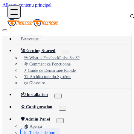
Aller au contenu principal
Bienvenue
🚀 Getting Started
🎯 What is FeedbackPulse SaaS?
🔄 Comment ça Fonctionne
⚡ Guide de Démarrage Rapide
🏗️ Architecture du Système
📖 Glossaire
📦 Installation
⚙️ Configuration
🛡️ Admin Panel
🏠 Aperçu
📊 Tableau de bord